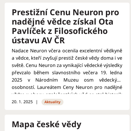
Prestižní Cenu Neuron pro
nadějné vědce získal Ota
Pavlíček z Filosofického
ústavu AV ČR
Nadace Neuron včera ocenila excelentní vědkyně
a vědce, kteří zvyšují prestiž české vědy doma i ve
světě. Cenu Neuron za vynikající vědecké výsledky
převzalo během slavnostního večera 19. ledna
2025 v Národním Muzeu osm vědeckých
osobností. Laureátem Ceny Neuron pro nadějné
vědce v oboru společenských věd se stal historik
Věda je pro něj „možnost posouvat hranice
filosofie Ota Pavlíček z Filosofického ústavu
20. 1. 2025
poznání: vidět a poznávat něco, co nikdo jiný ještě
Aktuality
Akademie věd ČR.
neviděl nebo nepochopil, nebo nacházet smysl v
informacích, které dřív smysl nedávaly.“
Mapa české vědy