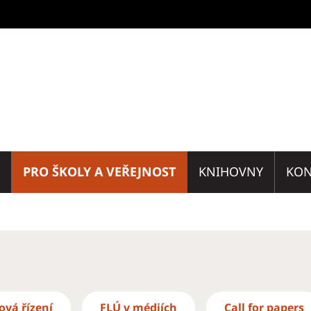
PRO ŠKOLY A VEŘEJNOST
KNIHOVNY
KON
ová řízení
FLÚ v médiích
Call for papers