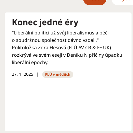
Konec jedné éry
"Liberální politici už svůj liberalismus a péči
o soudržnou společnost dávno vzdali."
Politoložka Zora Hesová (FLÚ AV ČR & FF UK)
rozkrývá ve svém
eseji v Deníku N
příčiny úpadku
liberální epochy.
27. 1. 2025
FLÚ v médiích