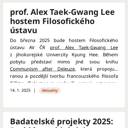
prof. Alex Taek-Gwang Lee
hostem Filosofického
ústavu
Do března 2025 bude hostem Filosofického
ústavu AV ČR
prof. Alex Taek-Gwang Lee
z jihokorejské Univerzity Kyung Hee. Během
pobytu představí mimo jiné svou knihu
Communism after Deleuze
, která propojuje
ranou a pozdější tvorbu francouzského filosofa
Gillesa Deleuze, a podpoří rozvoj programu
Prof. Alex Taek-Gwang Lee
je profesorem
dlouhodobé spolupráce mezi Filosofickým
14. 1. 2025
filosofie a kulturních studií a zakládajícím
Aktuality
ústavem a jihokorejskou Universitou Kyung Hee.
ředitelem Centra pro technologie v humanitních
vědách na
univerzitě Kyung Hee v Koreji
. Působí
jako hostující profesor Centra pro aplikovanou
Badatelské projekty 2025:
filosofii, politiku a etiku na Univerzitě v Brightonu
(UK) a Postgraduálních studií na Univerzitě sv.