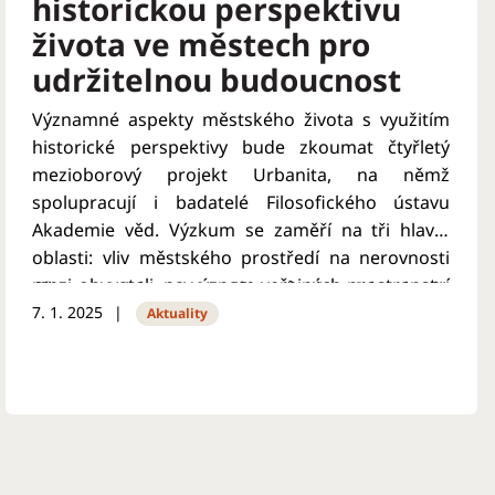
historickou perspektivu
života ve městech pro
udržitelnou budoucnost
Významné aspekty městského života s využitím
historické perspektivy bude zkoumat čtyřletý
mezioborový projekt Urbanita, na němž
spolupracují i badatelé Filosofického ústavu
Akademie věd. Výzkum se zaměří na tři hlavní
oblasti: vliv městského prostředí na nerovnosti
mezi obyvateli, na význam veřejných prostranství
Cílem projektu je najít způsoby, jak zlepšit
ve městech a na historické zkušenosti měst
7. 1. 2025
městské prostředí v kontextu současných výzev s
Aktuality
s adaptací na rozmanité výzvy a jejich využití do
ohledem na historické zkušenosti a potenciální
budoucna. Výsledky výzkumu mohou posloužit i
budoucí hrozby.
samosprávám či státní správě.
Zaměří se na tři základní oblasti. První bude
zkoumat, jak městské prostředí ovlivňuje
nerovnosti mezi obyvateli. Kde a jak se tyto