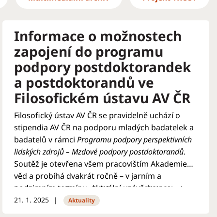
Informace o možnostech
zapojení do programu
podpory postdoktorandek
a postdoktorandů ve
Filosofickém ústavu AV ČR
Filosofický ústav AV ČR se pravidelně uchází o
stipendia AV ČR na podporu mladých badatelek a
badatelů v rámci
Programu podpory perspektivních
lidských zdrojů – Mzdové podpory postdoktorandů
.
Soutěž je otevřena všem pracovištím Akademie
věd a probíhá dvakrát ročně – v jarním a
podzimním termínu. Aktuální uzávěrka pro
Program je určen nositelům a nositelkám titulu
posuzování návrhu projektů v rámci 25. kola
21. 1. 2025
Ph.D. nebo jeho ekvivalentu do dvou let od jeho
Aktuality
soutěže je ve FLÚ stanovena na
30. březen 2025
.
získání (tj. udělení titulu 30. dubna 2023 a později;