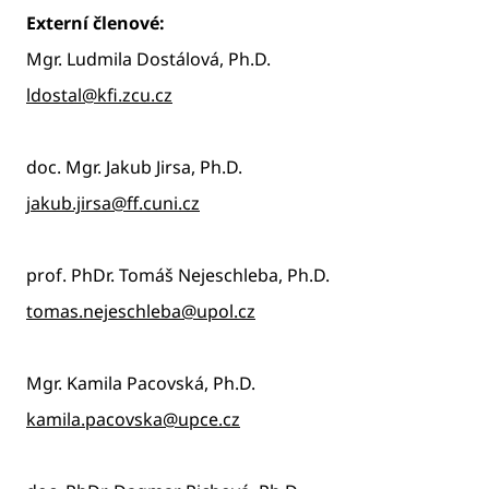
Externí členové:
Mgr. Ludmila Dostálová, Ph.D.
ldostal@kfi.zcu.cz
doc. Mgr. Jakub Jirsa, Ph.D.
jakub.jirsa@ff.cuni.cz
prof. PhDr. Tomáš Nejeschleba, Ph.D.
tomas.nejeschleba@upol.cz
Mgr. Kamila Pacovská, Ph.D.
kamila.pacovska@upce.cz