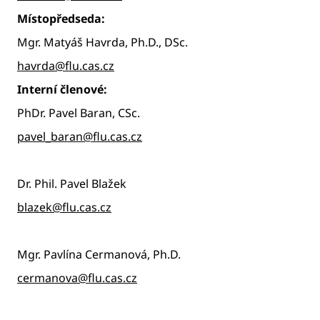
Místopředseda:
Mgr. Matyáš Havrda, Ph.D., DSc.
havrda@flu.cas.cz
Interní členové:
PhDr. Pavel Baran, CSc.
pavel_baran@flu.cas.cz
Dr. Phil. Pavel Blažek
blazek@flu.cas.cz
Mgr. Pavlína Cermanová, Ph.D.
cermanova@flu.cas.cz