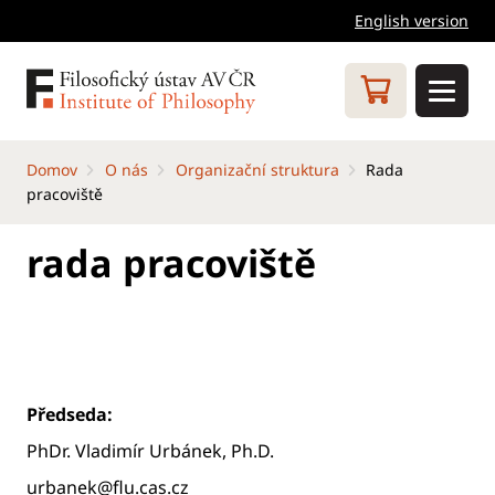
English version
Domov
O nás
Organizační struktura
Rada
pracoviště
rada pracoviště
Předseda:
PhDr. Vladimír Urbánek, Ph.D.
urbanek@flu.cas.cz