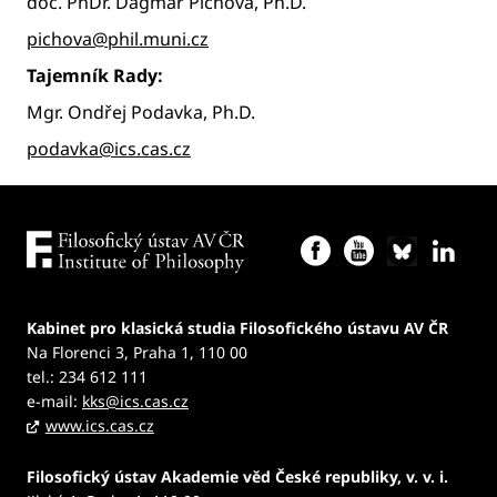
doc. PhDr. Dagmar Pichová, Ph.D.
pichova@phil.muni.cz
Tajemník Rady:
Mgr. Ondřej Podavka, Ph.D.
podavka@ics.cas.cz
Kabinet pro klasická studia Filosofického ústavu AV ČR
Na Florenci 3, Praha 1, 110 00
tel.: 234 612 111
e-mail:
kks@ics.cas.cz
www.ics.cas.cz
Filosofický ústav Akademie věd České republiky, v. v. i.