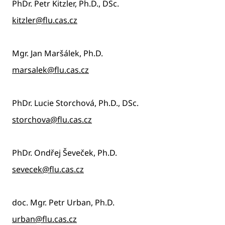
PhDr. Petr Kitzler, Ph.D., DSc.
kitzler@flu.cas.cz
Mgr. Jan Maršálek, Ph.D.
marsalek@flu.cas.cz
PhDr. Lucie Storchová, Ph.D., DSc.
storchova@flu.cas.cz
PhDr. Ondřej Ševeček, Ph.D.
sevecek@flu.cas.cz
doc. Mgr. Petr Urban, Ph.D.
urban@flu.cas.cz