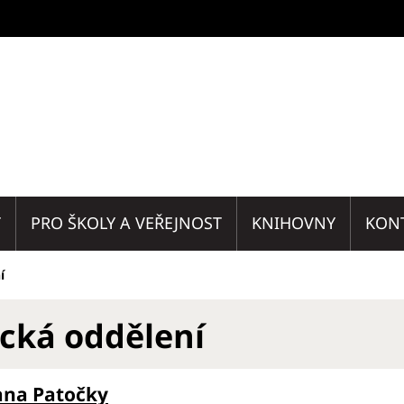
T
PRO ŠKOLY A VEŘEJNOST
KNIHOVNY
KON
í
cká oddělení
ana Patočky