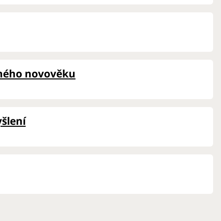
raného novověku
šlení