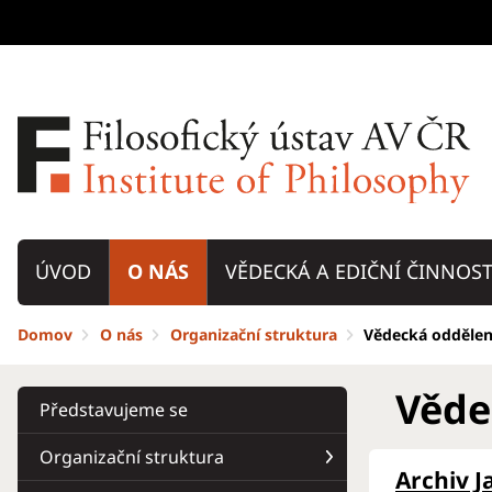
ÚVOD
O NÁS
VĚDECKÁ A EDIČNÍ ČINNOS
Domov
O nás
Organizační struktura
Vědecká oddělen
Věde
Představujeme se
Organizační struktura
Archiv J