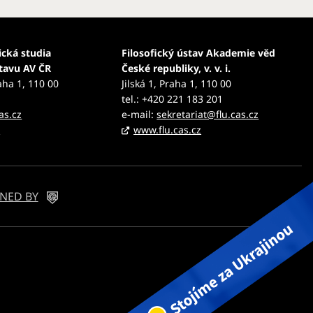
ická studia
Filosofický ústav Akademie věd
stavu AV ČR
České republiky, v. v. i.
aha 1, 110 00
Jilská 1, Praha 1, 110 00
tel.: +420 221 183 201
as.cz
e-mail:
sekretariat@flu.cas.cz
z
www.flu.cas.cz
NED BY