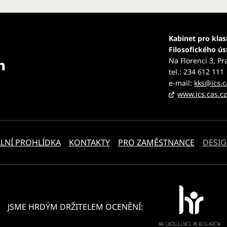
Kabinet pro klas
Filosofického ú
Na Florenci 3, Pr
tel.: 234 612 111
e-mail:
kks@ics.c
www.ics.cas.c
LNÍ PROHLÍDKA
KONTAKTY
PRO ZAMĚSTNANCE
DESIG
JSME HRDÝM DRŽITELEM OCENĚNÍ: