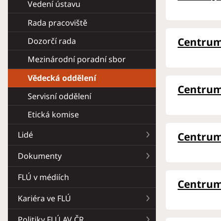
Vedení ústavu
Rada pracoviště
Centrum 
Dozorčí rada
Mezinárodní poradní sbor
Vědecká oddělení
Centrum 
Servisní oddělení
Etická komise
Lidé
Centrum 
Dokumenty
FLÚ v médiích
Centrum 
Kariéra ve FLÚ
Politiky FLÚ AV ČR