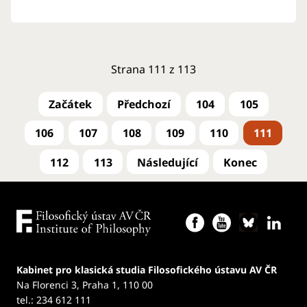
Strana 111 z 113
104
105
106
107
108
109
110
111
112
113
Kabinet pro klasická studia Filosofického ústavu AV ČR
Na Florenci 3, Praha 1, 110 00
tel.: 234 612 111