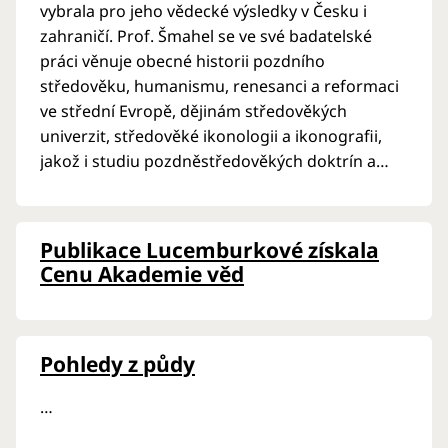
vybrala pro jeho vědecké výsledky v Česku i
zahraničí. Prof. Šmahel se ve své badatelské
práci věnuje obecné historii pozdního
středověku, humanismu, renesanci a reformaci
ve střední Evropě, dějinám středověkých
univerzit, středověké ikonologii a ikonografii,
jakož i studiu pozdněstředověkých doktrín a
mentalit. Knihy a studie prof. Šmahela o
dějinách husitství, Karlovy univerzity,
lucemburského období, středověké filosofie a
Publikace Lucemburkové získala
humanismu …
Cenu Akademie věd
Pohledy z půdy
…