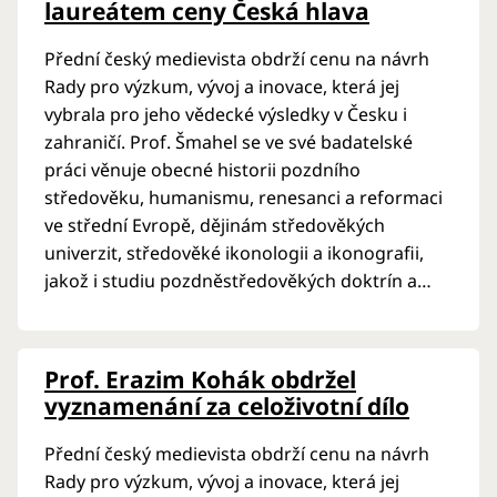
laureátem ceny Česká hlava
Přední český medievista obdrží cenu na návrh
Rady pro výzkum, vývoj a inovace, která jej
vybrala pro jeho vědecké výsledky v Česku i
zahraničí. Prof. Šmahel se ve své badatelské
práci věnuje obecné historii pozdního
středověku, humanismu, renesanci a reformaci
ve střední Evropě, dějinám středověkých
univerzit, středověké ikonologii a ikonografii,
jakož i studiu pozdněstředověkých doktrín a
mentalit. Knihy a studie prof. Šmahela o
dějinách husitství, Karlovy univerzity,
lucemburského období, středověké filosofie a
Prof. Erazim Kohák obdržel
humanismu …
vyznamenání za celoživotní dílo
Přední český medievista obdrží cenu na návrh
Rady pro výzkum, vývoj a inovace, která jej