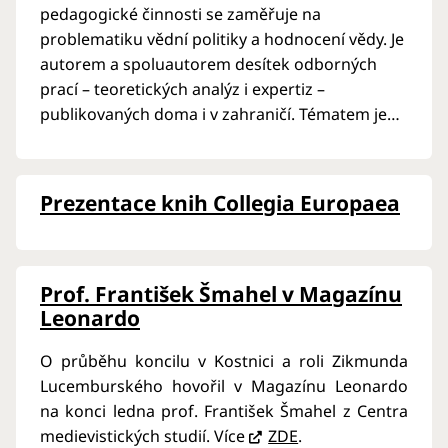
pedagogické činnosti se zaměřuje na
problematiku vědní politiky a hodnocení vědy. Je
autorem a spoluautorem desítek odborných
prací – teoretických analýz i expertiz –
publikovaných doma i v zahraničí. Tématem jeho
publikací jsou nejčastěji otázky transformace
vědních systémů (jak v českém, taki v
mezinárodním kontextu), integrace evropské
Prezentace knih Collegia Europaea
vědy, mezinárodní komparace věd…
Prof. František Šmahel v Magazínu
Leonardo
O průběhu koncilu v Kostnici a roli Zikmunda
Lucemburského hovořil v Magazínu Leonardo
na konci ledna prof. František Šmahel z Centra
medievistických studií. Více
ZDE
.