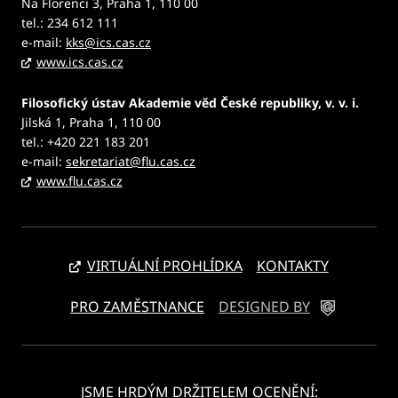
Na Florenci 3, Praha 1, 110 00
tel.: 234 612 111
e-mail:
kks@ics.cas.cz
www.ics.cas.cz
Filosofický ústav Akademie věd České republiky, v. v. i.
Jilská 1, Praha 1, 110 00
tel.: +420 221 183 201
e-mail:
sekretariat@flu.cas.cz
www.flu.cas.cz
VIRTUÁLNÍ PROHLÍDKA
KONTAKTY
PRO ZAMĚSTNANCE
DESIGNED BY
JSME HRDÝM DRŽITELEM OCENĚNÍ: