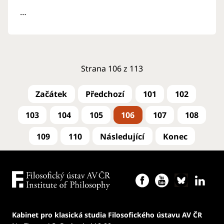
…
Strana 106 z 113
101
102
103
104
105
106
107
108
109
110
Kabinet pro klasická studia Filosofického ústavu AV ČR