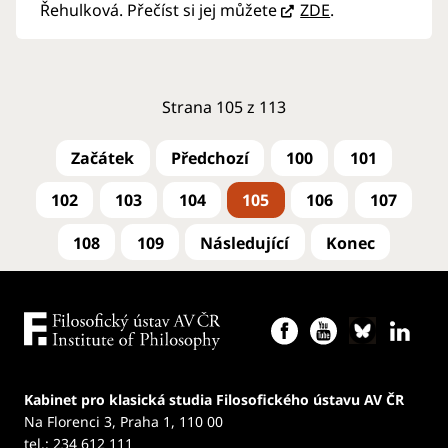
Řehulková. Přečíst si jej můžete
ZDE
.
Strana 105 z 113
100
101
102
103
104
105
106
107
108
109
Kabinet pro klasická studia Filosofického ústavu AV ČR
Na Florenci 3, Praha 1, 110 00
tel.: 234 612 111