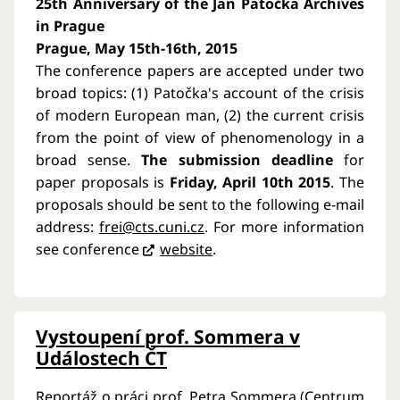
25th Anniversary of the Jan Patočka Archives
in Prague
Prague, May 15th-16th, 2015
The conference papers are accepted under two
broad topics: (1) Patočka's account of the crisis
of modern European man, (2) the current crisis
from the point of view of phenomenology in a
broad sense.
The submission deadline
for
paper proposals is
Friday, April 10th 2015
. The
proposals should be sent to the following e-mail
address:
frei@cts.cuni.cz
. For more information
see conference
website
.
Vystoupení prof. Sommera v
Událostech ČT
Reportáž o práci prof. Petra Sommera (Centrum