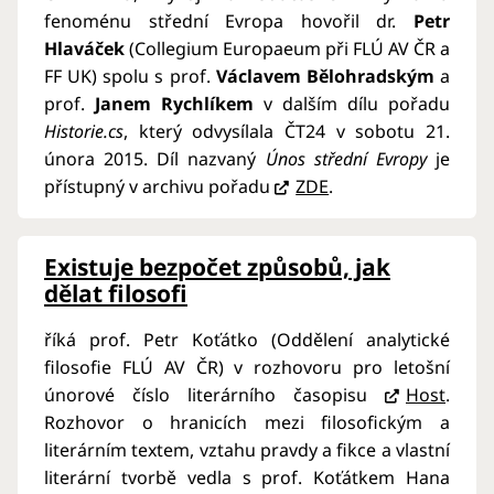
fenoménu střední Evropa hovořil dr.
Petr
Hlaváček
(Collegium Europaeum při FLÚ AV ČR a
FF UK) spolu s prof.
Václavem Bělohradským
a
prof.
Janem
Rychlíkem
v dalším dílu pořadu
Historie.cs
, který odvysílala ČT24 v sobotu 21.
února 2015. Díl nazvaný
Únos střední Evropy
je
přístupný v archivu pořadu
ZDE
.
Existuje bezpočet způsobů, jak
dělat filosofi
říká prof. Petr Koťátko (Oddělení analytické
filosofie FLÚ AV ČR) v rozhovoru pro letošní
únorové číslo literárního časopisu
Host
.
Rozhovor o hranicích mezi filosofickým a
literárním textem, vztahu pravdy a fikce a vlastní
literární tvorbě vedla s prof. Koťátkem Hana