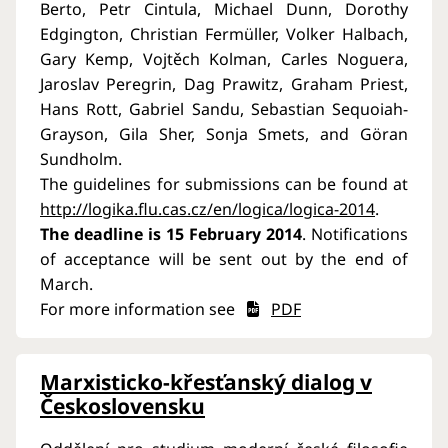
Berto, Petr Cintula, Michael Dunn, Dorothy
Edgington, Christian Fermüller, Volker Halbach,
Gary Kemp, Vojtěch Kolman, Carles Noguera,
Jaroslav Peregrin, Dag Prawitz, Graham Priest,
Hans Rott, Gabriel Sandu, Sebastian Sequoiah-
Grayson, Gila Sher, Sonja Smets, and Göran
Sundholm.
The guidelines for submissions can be found at
http://logika.flu.cas.cz/en/logica/logica-2014
.
The deadline is 15 February 2014
. Notifications
of acceptance will be sent out by the end of
March.
For more information see
PDF
Marxisticko-křesťanský dialog v
Československu