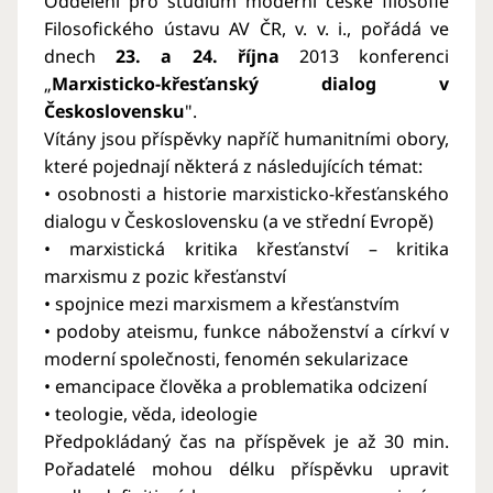
Oddělení pro studium moderní české filosofie
Filosofického ústavu AV ČR, v. v. i., pořádá ve
dnech
23. a 24. října
2013 konferenci
„
Marxisticko-křesťanský dialog v
Československu
".
Vítány jsou příspěvky napříč humanitními obory,
které pojednají některá z následujících témat:
• osobnosti a historie marxisticko-křesťanského
dialogu v Československu (a ve střední Evropě)
• marxistická kritika křesťanství – kritika
marxismu z pozic křesťanství
• spojnice mezi marxismem a křesťanstvím
• podoby ateismu, funkce náboženství a církví v
moderní společnosti, fenomén sekularizace
• emancipace člověka a problematika odcizení
• teologie, věda, ideologie
Předpokládaný čas na příspěvek je až 30 min.
Pořadatelé mohou délku příspěvku upravit