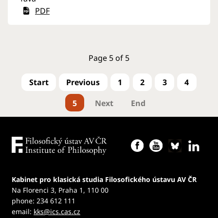
PDF
Page 5 of 5
1
2
3
4
5
Kabinet pro klasická studia Filosofického ústavu AV ČR
Na Florenci 3, Praha 1, 110 00
phone: 234 612 111
email:
kks@ics.cas.cz