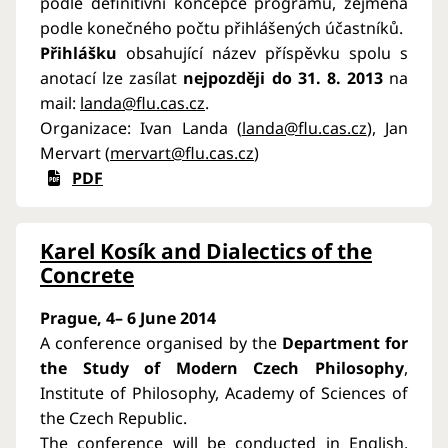
podle definitivní koncepce programu, zejména
podle konečného počtu přihlášených účastníků.
Přihlášku
obsahující název příspěvku spolu s
anotací lze zasílat
nejpozději do 31. 8. 2013
na
mail:
landa@flu.cas.cz
.
Organizace: Ivan Landa (
landa@flu.cas.cz
), Jan
Mervart (
mervart@flu.cas.cz
)
PDF
Karel Kosík and Dialectics of the
Concrete
Prague, 4– 6 June 2014
A conference organised by the
Department for
the Study of Modern Czech Philosophy
,
Institute of Philosophy, Academy of Sciences of
the Czech Republic.
The conference will be conducted in English.