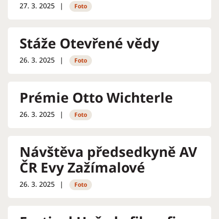
27. 3. 2025
Foto
Stáže Otevřené vědy
26. 3. 2025
Foto
Tomáš Hříbek, Jakub Mihálik, Juraj
Hvorecký: Vědomí ve fyzickém světě: 'Těžký
Prémie Otto Wichterle
problém', či iluze?
26. 3. 2025
Foto
Návštěva předsedkyně AV
ČR Evy Zažímalové
26. 3. 2025
Foto