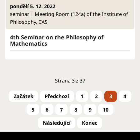
pondělí 5. 12. 2022
seminar | Meeting Room (124a) of the Institute of
Philosophy, CAS
4th Seminar on the Philosophy of
Mathematics
Strana 3 z 37
1
2
3
4
5
6
7
8
9
10