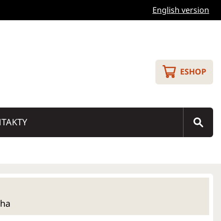
English version
ESHOP
TAKTY
aha