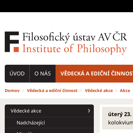
ÚVOD
O NÁS
VĚDECKÁ A EDIČNÍ ČINNOS
Domov
Vědecká a ediční činnost
Vědecké akce
Akce
Vědecké akce
úterý 23. 
kolokvium
Nadcházející