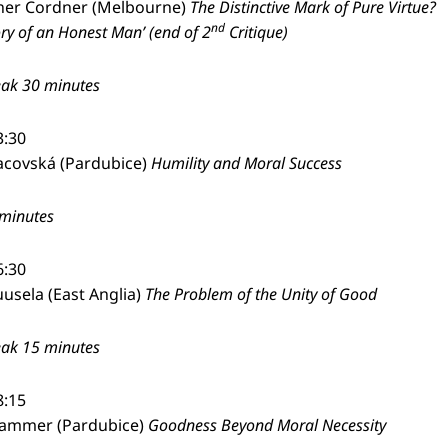
her Cordner (Melbourne)
The Distinctive Mark of Pure Virtue?
nd
ory of an Honest Man
’
(end of 2
Critique)
eak 30 minutes
3:30
acovská (Pardubice)
Humility and Moral Success
minutes
6:30
usela (East Anglia)
The Problem of the Unity of Good
eak 15 minutes
8:15
trammer (Pardubice)
Goodness Beyond Moral Necessity