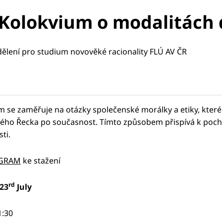
. Kolokvium o modalitách
ělení pro studium novověké racionality FLÚ AV ČR
 se zaměřuje na otázky společenské morálky a etiky, které
kého Řecka po současnost. Tímto způsobem přispívá k poc
ti.
GRAM
ke stažení
rd
23
July
1:30