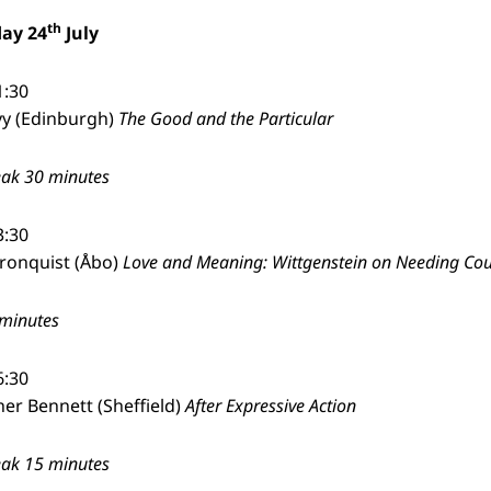
th
ay 24
July
1:30
vy (Edinburgh)
The Good and the Particular
eak 30 minutes
3:30
Kronquist (Åbo)
Love and Meaning: Wittgenstein on Needing Cou
minutes
6:30
er Bennett (Sheffield)
After Expressive Action
eak 15 minutes