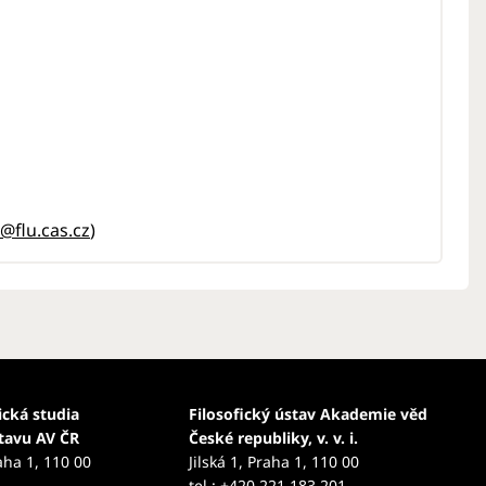
@flu.cas.cz
)
ická studia
Filosofický ústav Akademie věd
stavu AV ČR
České republiky, v. v. i.
aha 1, 110 00
Jilská 1, Praha 1, 110 00
tel.: +420 221 183 201