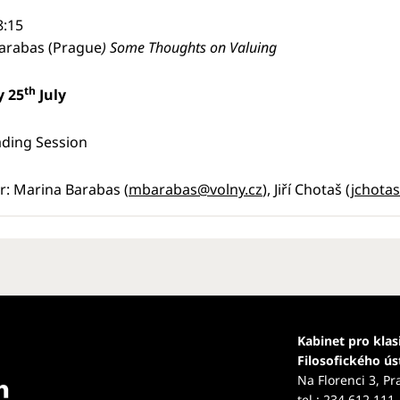
8:15
arabas (Prague
) Some Thoughts on Valuing
th
y 25
July
ading Session
r: Marina Barabas (
mbarabas@volny.cz
), Jiří Chotaš (
jchotas
Kabinet pro klas
Filosofického ú
Na Florenci 3, Pr
tel.: 234 612 111