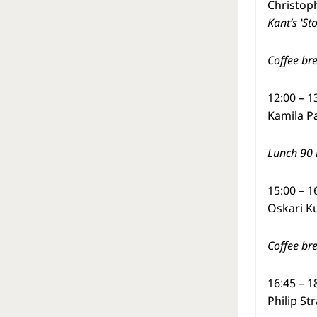
Christop
Kant
’s
‛
St
Coffee br
12:00 – 1
Kamila P
Lunch 90 
15:00 – 1
Oskari Ku
Coffee br
16:45 – 1
Philip S