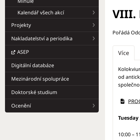
Minulé
VIII
Kalendář všech akcí
Projekty
Pořádá Odd
Nakladatelství a periodika
ASEP
Více
Digitální databáze
Kolokvium
od antic
Mezinárodní spolupráce
společnos
Doktorské studium
PRO
Ocenění
Tuesday 
10:00 – 1