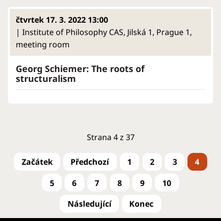
čtvrtek 17. 3. 2022 13:00
| Institute of Philosophy CAS, Jilská 1, Prague 1,
meeting room
Georg Schiemer: The roots of
structuralism
Strana 4 z 37
1
2
3
4
5
6
7
8
9
10