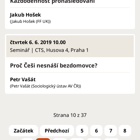
Každodennost pronásledování
Jakub Hošek
(Jakub Hošek (FF UK))
čtvrtek 6. 6. 2019 10.00
Seminář | CTS, Husova 4, Praha 1
Proč Češi nesnáší bezdomovce?
Petr Vašát
(Petr Vašát (Sociologický ústav AV ČR))
Strana 10 z 37
5
6
7
8