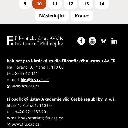
9
10
11
12
13
14
Kabinet pro klasická studia Filosofického ústavu AV ČR
Na Florenci 3, Praha 1, 110 00
tel.: 234 612 111
e-mail:
kks@ics.cas.cz
www.ics.cas.cz
Filosofický ústav Akademie věd České republiky, v. v. i.
Jilská 1, Praha 1, 110 00
tel.: +420 221 183 201
e-mail:
sekretariat@flu.cas.cz
www.flu.cas.cz