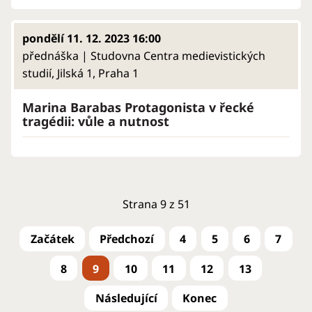
pondělí 11. 12. 2023 16:00
přednáška | Studovna Centra medievistických
studií, Jilská 1, Praha 1
Marina Barabas Protagonista v řecké
tragédii: vůle a nutnost
Strana 9 z 51
4
5
6
7
8
9
10
11
12
13