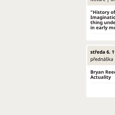
"History o
Imaginatio
thing unde
in early m
středa 6. 1
přednáška |
Bryan Reec
Actuality