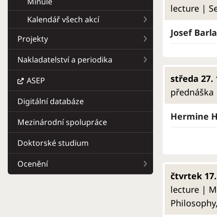
Minulé
lecture | S
Kalendář všech akcí
Josef Barl
Projekty
Nakladatelství a periodika
středa 27. 
ASEP
přednáška |
Digitální databáze
Hermine Ha
Mezinárodní spolupráce
Doktorské studium
Ocenění
čtvrtek 17.
lecture | M
Philosophy,