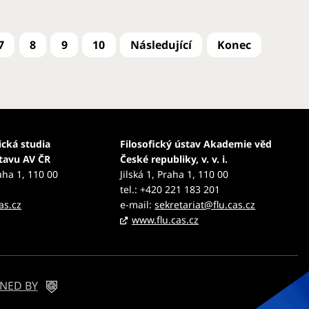
7
8
9
10
ická studia
Filosofický ústav Akademie věd
stavu AV ČR
České republiky, v. v. i.
aha 1, 110 00
Jilská 1, Praha 1, 110 00
tel.: +420 221 183 201
as.cz
e-mail:
sekretariat@flu.cas.cz
z
www.flu.cas.cz
NED BY