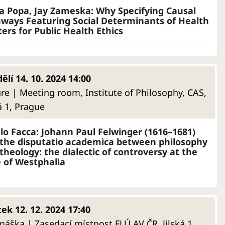
a Popa, Jay Zameska: Why Specifying Causal
ways Featuring Social Determinants of Health
ers for Public Health Ethics
ělí 14. 10. 2024 14:00
ure | Meeting room, Institute of Philosophy, CAS,
ká 1, Prague
lo Facca: Johann Paul Felwinger (1616–1681)
the disputatio academica between philosophy
theology: the dialectic of controversy at the
 of Westphalia
tek 12. 12. 2024 17:40
náška | Zasedací místnost FLÚ AV ČR, Jilská 1,