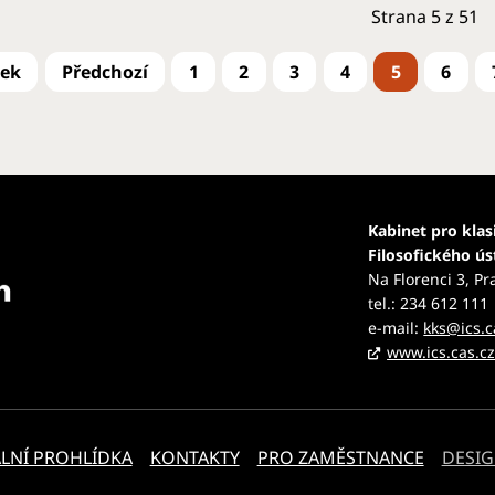
Strana 5 z 51
1
2
3
4
5
6
Kabinet pro klas
Filosofického ú
Na Florenci 3, Pr
tel.: 234 612 111
e-mail:
kks@ics.c
www.ics.cas.c
LNÍ PROHLÍDKA
KONTAKTY
PRO ZAMĚSTNANCE
DESIG