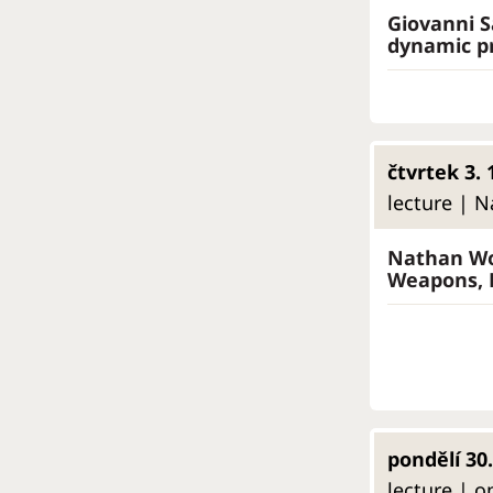
Giovanni S
dynamic pr
čtvrtek 3. 
lecture | N
Nathan Wo
Weapons, E
pondělí 30.
lecture | o