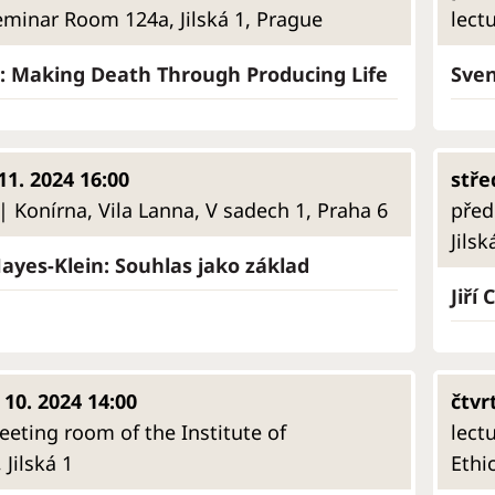
eminar Room 124a, Jilská 1, Prague
lect
a: Making Death Through Producing Life
Sven
11. 2024 16:00
stře
 Konírna, Vila Lanna, V sadech 1, Praha 6
před
Jilsk
yes-Klein: Souhlas jako základ
Jiří
 10. 2024 14:00
čtvr
eeting room of the Institute of
lect
 Jilská 1
Ethi