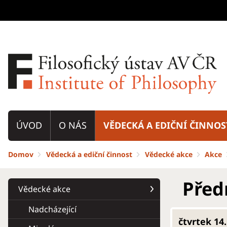
ÚVOD
O NÁS
VĚDECKÁ A EDIČNÍ ČINNOS
Domov
Vědecká a ediční činnost
Vědecké akce
Akce
Před
Vědecké akce
Nadcházející
čtvrtek 14.