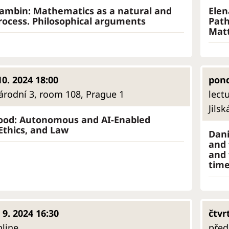
ambin: Mathematics as a natural and
Elen
ocess. Philosophical arguments
Path
Matt
10. 2024 18:00
pond
árodní 3, room 108, Prague 1
lect
Jils
od: Autonomous and AI-Enabled
thics, and Law
Dani
and 
and 
time
 9. 2024 16:30
čtvr
nline
před