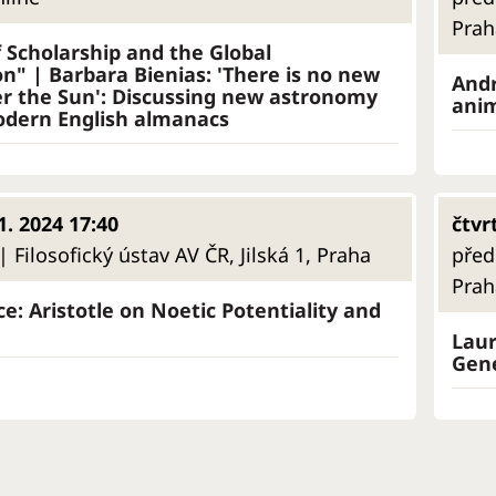
Prah
f Scholarship and the Global
n" | Barbara Bienias: 'There is no new
Andr
r the Sun': Discussing new astronomy
anim
odern English almanacs
1. 2024 17:40
čtvr
 Filosofický ústav AV ČR, Jilská 1, Praha
před
Prah
e: Aristotle on Noetic Potentiality and
Laur
Gene