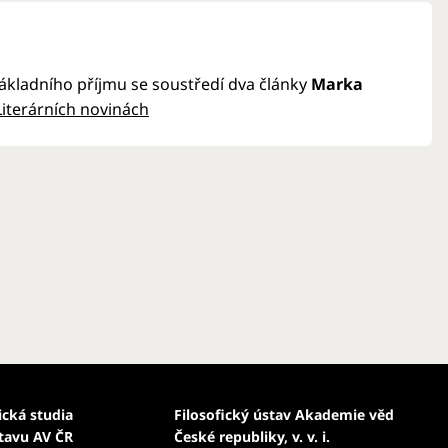
kladního příjmu se soustředí dva články
Marka
Literárních novinách
ická studia
Filosofický ústav Akademie věd
stavu AV ČR
České republiky, v. v. i.