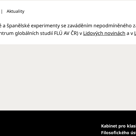
Aktuality
ké a španělské experimenty se zaváděním nepodmíněného zá
ntrum globálních studií FLÚ AV ČR) v
Lidových novinách
a v
Kabinet pro klas
Filosofického ú