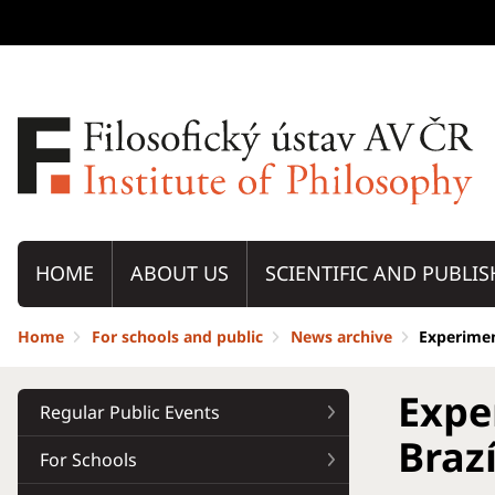
HOME
ABOUT US
SCIENTIFIC AND PUBLIS
Home
For schools and public
News archive
Experimen
Expe
Regular Public Events
Brazí
For Schools