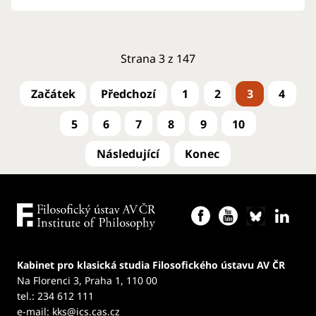
Strana 3 z 147
1
2
3
4
5
6
7
8
9
10
Kabinet pro klasická studia Filosofického ústavu AV ČR
Na Florenci 3, Praha 1, 110 00
tel.: 234 612 111
e-mail:
kks@ics.cas.cz