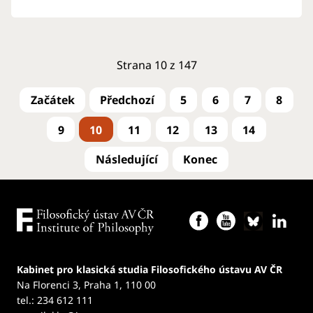
Strana 10 z 147
5
6
7
8
9
10
11
12
13
14
Kabinet pro klasická studia Filosofického ústavu AV ČR
Na Florenci 3, Praha 1, 110 00
tel.: 234 612 111