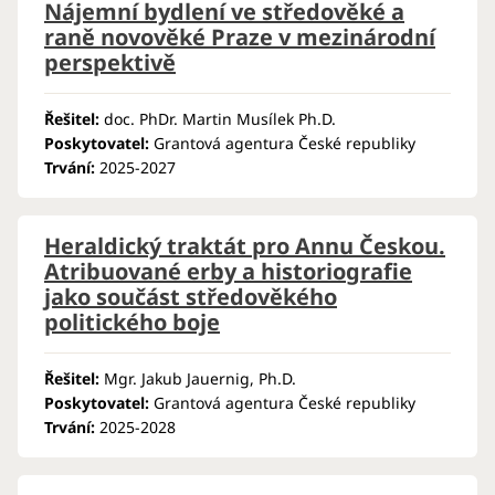
Nájemní bydlení ve středověké a
raně novověké Praze v mezinárodní
perspektivě
Řešitel:
doc. PhDr. Martin Musílek Ph.D.
Poskytovatel:
Grantová agentura České republiky
Trvání:
2025-2027
Heraldický traktát pro Annu Českou.
Atribuované erby a historiografie
jako součást středověkého
politického boje
Řešitel:
Mgr. Jakub Jauernig, Ph.D.
Poskytovatel:
Grantová agentura České republiky
Trvání:
2025-2028