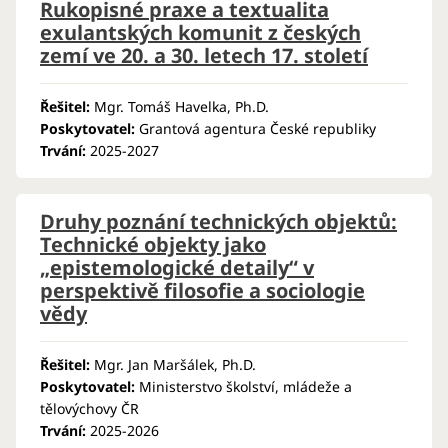
Rukopisné praxe a textualita
exulantských komunit z českých
zemí ve 20. a 30. letech 17. století
Řešitel:
Mgr. Tomáš Havelka, Ph.D.
Poskytovatel:
Grantová agentura České republiky
Trvání:
2025-2027
Druhy poznání technických objektů:
Technické objekty jako
„epistemologické detaily“ v
perspektivě filosofie a sociologie
vědy
Řešitel:
Mgr. Jan Maršálek, Ph.D.
Poskytovatel:
Ministerstvo školství, mládeže a
tělovýchovy ČR
Trvání:
2025-2026