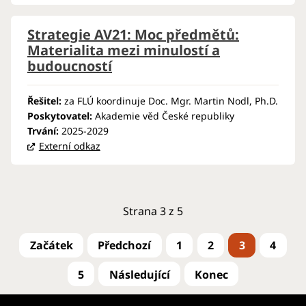
Strategie AV21: Moc předmětů:
Materialita mezi minulostí a
budoucností
Řešitel:
za FLÚ koordinuje Doc. Mgr. Martin Nodl, Ph.D.
Poskytovatel:
Akademie věd České republiky
Trvání:
2025-2029
Externí odkaz
Strana 3 z 5
1
2
3
4
5