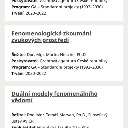
Poskytovatel:
Grantová agentura České republiky
Program:
GA – Standardní projekty (1993–2030)
Trvání:
2020–2022
Fenomenologická zkoumání
zvukových prostředí
Řešitel:
Doc. Mgr. Martin Nitsche, Ph.D.
Poskytovatel:
Grantová agentura České republiky
Program:
GA – Standardní projekty (1993–2030)
Trvání:
2020–2022
Duální modely fenomenálního
vědomí
Řešitel:
Doc. Mgr. Tomáš Marvan, Ph.D., Filosofický
ústav AV ČR
Spoluřešitel:
Filozofická fakulta ZU v Plzni