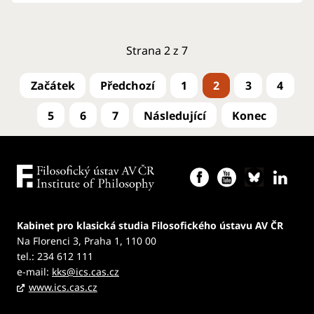
Strana 2 z 7
1
2
3
4
5
6
7
Kabinet pro klasická studia Filosofického ústavu AV ČR
Na Florenci 3, Praha 1, 110 00
tel.: 234 612 111
e-mail:
kks@ics.cas.cz
www.ics.cas.cz