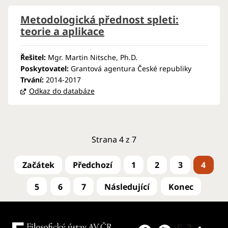
Metodologická přednost spleti:
teorie a aplikace
Řešitel:
Mgr. Martin Nitsche, Ph.D.
Poskytovatel:
Grantová agentura České republiky
Trvání:
2014-2017
Odkaz do databáze
Strana 4 z 7
1
2
3
4
5
6
7