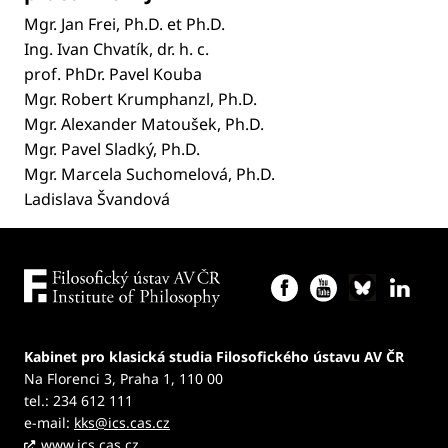
Mgr. Jan Frei, Ph.D. et Ph.D.
Ing. Ivan Chvatík, dr. h. c.
prof. PhDr. Pavel Kouba
Mgr. Robert Krumphanzl, Ph.D.
Mgr. Alexander Matoušek, Ph.D.
Mgr. Pavel Sladký, Ph.D.
Mgr. Marcela Suchomelová, Ph.D.
Ladislava Švandová
Kabinet pro klasická studia Filosofického ústavu AV ČR
Na Florenci 3, Praha 1, 110 00
tel.: 234 612 111
e-mail:
kks@ics.cas.cz
www.ics.cas.cz