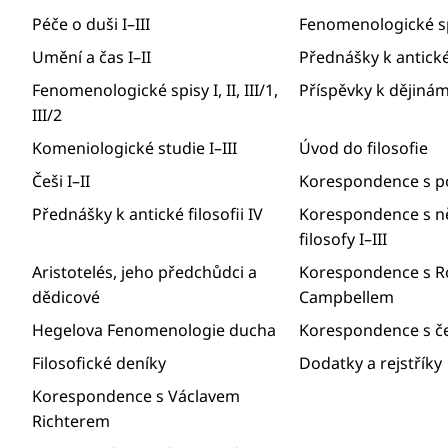
Péče o duši I–III
Fenomenologické spi
Umění a čas I–II
Přednášky k antické f
Fenomenologické spisy I, II, III/1,
Příspěvky k dějinám 
III/2
Komeniologické studie I–III
Úvod do filosofie
Češi I–II
Korespondence s po
Přednášky k antické filosofii IV
Korespondence s 
filosofy I–III
Aristotelés, jeho předchůdci a
Korespondence s 
dědicové
Campbellem
Hegelova Fenomenologie ducha
Korespondence s č
Filosofické deníky
Dodatky a rejstříky
Korespondence s Václavem
Richterem