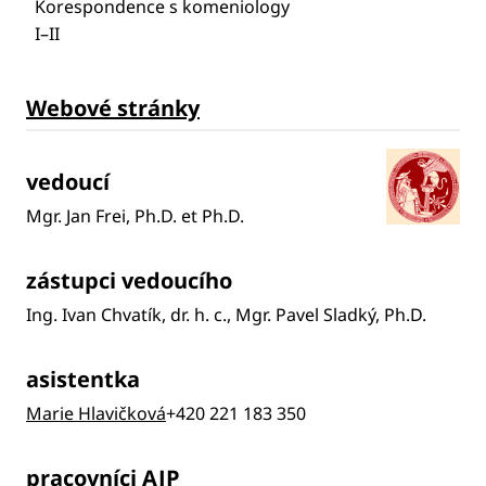
Korespondence s komeniology
I–II
Webové stránky
vedoucí
Mgr. Jan Frei, Ph.D. et Ph.D.
zástupci vedoucího
Ing. Ivan Chvatík, dr. h. c., Mgr. Pavel Sladký, Ph.D.
asistentka
Marie Hlavičková
+420 221 183 350
pracovníci AJP