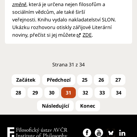
změně
, která je určena nejen filosofům a
sociálním vědcům, ale také širší
veřejnosti. Knihu vydalo nakladatelství SLON.
Ukázku rozhovoru otiskly zářijové Literární
noviny, přečíst si jej můžete
ZDE
.
Strana 31 z 34
25
26
27
28
29
30
31
32
33
34