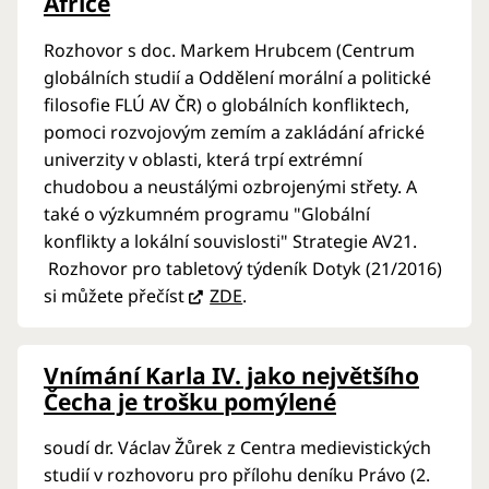
Africe
Rozhovor s doc. Markem Hrubcem (Centrum
globálních studií a Oddělení morální a politické
filosofie FLÚ AV ČR) o globálních konfliktech,
pomoci rozvojovým zemím a zakládání africké
univerzity v oblasti, která trpí extrémní
chudobou a neustálými ozbrojenými střety. A
také o výzkumném programu "Globální
konflikty a lokální souvislosti" Strategie AV21.
Rozhovor pro tabletový týdeník Dotyk (21/2016)
si můžete přečíst
ZDE
.
Vnímání Karla IV. jako největšího
Čecha je trošku pomýlené
soudí dr. Václav Žůrek z Centra medievistických
studií v rozhovoru pro přílohu deníku Právo (2.