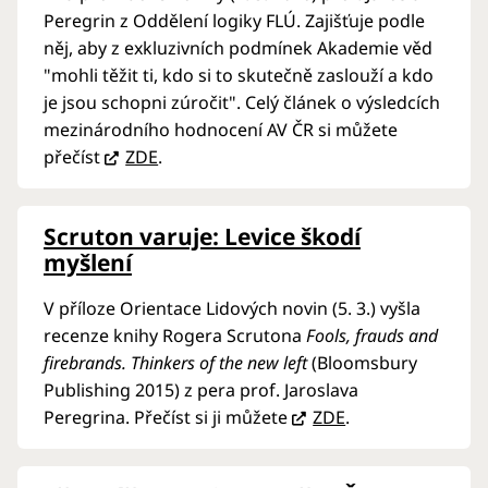
Peregrin z Oddělení logiky FLÚ. Zajišťuje podle
něj, aby z exkluzivních podmínek Akademie věd
"mohli těžit ti, kdo si to skutečně zaslouží a kdo
je jsou schopni zúročit". Celý článek o výsledcích
mezinárodního hodnocení AV ČR si můžete
přečíst
ZDE
.
Scruton varuje: Levice škodí
myšlení
V příloze Orientace Lidových novin (5. 3.) vyšla
recenze knihy Rogera Scrutona
Fools, frauds and
firebrands. Thinkers of the new left
(Bloomsbury
Publishing 2015) z pera prof. Jaroslava
Peregrina. Přečíst si ji můžete
ZDE
.