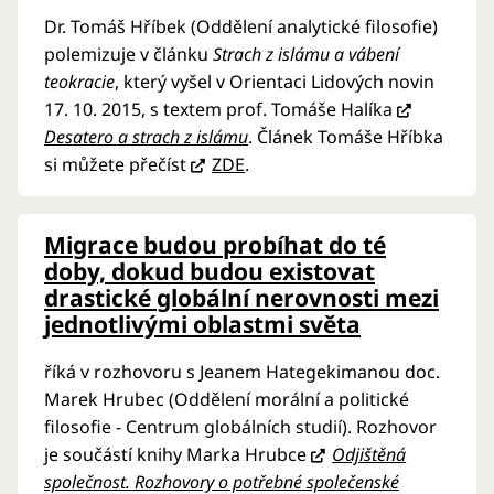
Dr. Tomáš Hříbek (Oddělení analytické filosofie)
polemizuje v článku
Strach z islámu a vábení
teokracie
, který vyšel v Orientaci Lidových novin
17. 10. 2015, s textem prof. Tomáše Halíka
Desatero a strach z islámu
. Článek Tomáše Hříbka
si můžete přečíst
ZDE
.
Migrace budou probíhat do té
doby, dokud budou existovat
drastické globální nerovnosti mezi
jednotlivými oblastmi světa
říká v rozhovoru s Jeanem Hategekimanou doc.
Marek Hrubec (Oddělení morální a politické
filosofie - Centrum globálních studií). Rozhovor
je součástí knihy Marka Hrubce
Odjištěná
společnost. Rozhovory o potřebné společenské