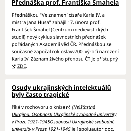
Přednáška prof. Františka Šmahela
Přednáškou "Ve znamení císaře Karla IV. a
mistra Jana Husa" zahájil 17. února prof.
František Šmahel (Centrum medievistických
studií) nový cyklus slavnostních přednášek
pořádaných Akademií věd ČR. Přednáškou se
současně započal rok oslavv700. výročí narození
Karla IV. Záznam živého přenosu ČT je přístupný
ZDE
.
Osudy ukrajinských intelektuálů
byly často tragické
říká v rozhovoru o knize
(Ne)šťastná
Ukrajina. Osobnosti Ukrajinské svobodné univerzity
v Praze 1921-1945Osobnosti Ukrajinské svobodné
univerzity v Praze 1921-1945
její spoluautor doc.