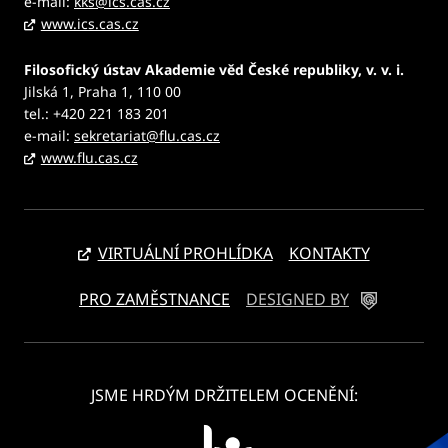
e-mail:
kks@ics.cas.cz
www.ics.cas.cz
Filosofický ústav Akademie věd České republiky, v. v. i.
Jilská 1, Praha 1, 110 00
tel.: +420 221 183 201
e-mail:
sekretariat@flu.cas.cz
www.flu.cas.cz
VIRTUÁLNÍ PROHLÍDKA
KONTAKTY
PRO ZAMĚSTNANCE
DESIGNED BY
JSME HRDÝM DRŽITELEM OCENĚNÍ: