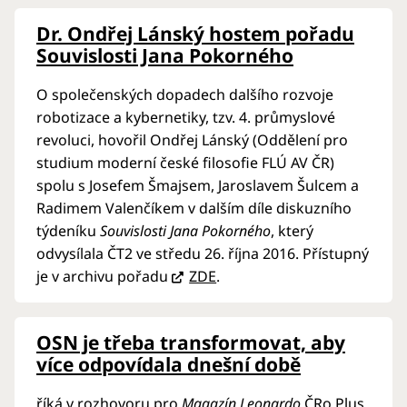
Dr. Ondřej Lánský hostem pořadu
Souvislosti Jana Pokorného
O společenských dopadech dalšího rozvoje
robotizace a kybernetiky, tzv. 4. průmyslové
revoluci, hovořil Ondřej Lánský (Oddělení pro
studium moderní české filosofie FLÚ AV ČR)
spolu s Josefem Šmajsem, Jaroslavem Šulcem a
Radimem Valenčíkem v dalším díle diskuzního
týdeníku
Souvislosti Jana Pokorného
, který
odvysílala ČT2 ve středu 26. října 2016. Přístupný
je v archivu pořadu
ZDE
.
OSN je třeba transformovat, aby
více odpovídala dnešní době
říká v rozhovoru pro
Magazín Leonardo
ČRo Plus