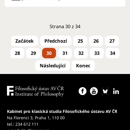
Strana 30 z 34
25
26
27
28
29
30
31
32
33
34
Kabinet pro klasická studia Filosofického ústavu AV ČR
Na Florenci 3, Praha 1, 110 00
tel.: 234 612 111