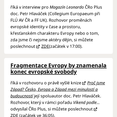
říká v interview pro
Magazín Leonardo
ČRo Plus
doc. Petr Hlaváček (Collegium Europaeum při
FLÚ AV ČR a FF UK). Rozhovor proměnách
evropské identity v čase a prostoru,
křesťanském charakteru Evropy nebo o tom,
zda jsme či nejsme aktéry dějin, si můžete
poslechnout
ZDE
(začátek v 17:00).
Fragmentace Evropy by znamenala
konec evropské svobody
říká v rozhovoru o právě vyšlé knize
Proč jsme
Západ? Česko, Evropa a Západ mezi minulostí a
budoucností
její spoluautor doc. Petr Hlaváček.
Rozhovor, který v rámci pořadu
Víkend
podle...
odvysílal ČRo Plus, si můžete poslechnout
ZDE
(začátek ve 36:05).