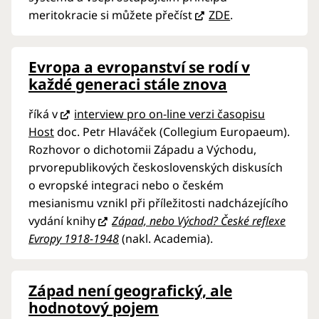
meritokracie si můžete přečíst
ZDE
.
Evropa a evropanství se rodí v
každé generaci stále znova
říká v
interview pro on-line verzi časopisu
Host
doc. Petr Hlaváček (Collegium Europaeum).
Rozhovor o dichotomii Západu a Východu,
prvorepublikových československých diskusích
o evropské integraci nebo o českém
mesianismu vznikl při příležitosti nadcházejícího
vydání knihy
Západ, nebo Východ? České reflexe
Evropy 1918-1948
(nakl. Academia).
Západ není geografický, ale
hodnotový pojem