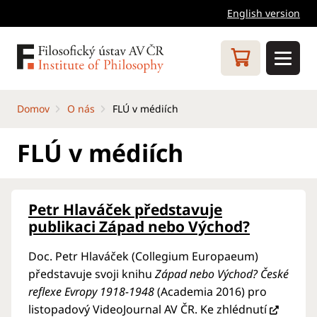
English version
Domov
O nás
FLÚ v médiích
FLÚ v médiích
Petr Hlaváček představuje
publikaci Západ nebo Východ?
Doc. Petr Hlaváček (Collegium Europaeum)
představuje svoji knihu
Západ nebo Východ? České
reflexe Evropy 1918-1948
(Academia 2016) pro
listopadový VideoJournal AV ČR. Ke zhlédnutí