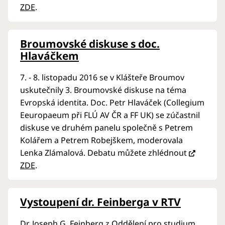
ZDE
.
Broumovské diskuse s doc.
Hlaváčkem
7. - 8. listopadu 2016 se v Klášteře Broumov
uskutečnily 3. Broumovské diskuse na téma
Evropská identita. Doc. Petr Hlaváček (Collegium
Eeuropaeum při FLÚ AV ČR a FF UK) se zúčastnil
diskuse ve druhém panelu společně s Petrem
Kolářem a Petrem Robejškem, moderovala
Lenka Zlámalová. Debatu můžete zhlédnout
ZDE
.
Vystoupení dr. Feinberga v RTV
Dr. Joseph G. Feinberg z Oddělení pro studium