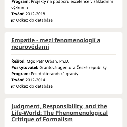
Program:
Projekty na podporu excelence v základním
výzkumu
Trvání:
2012-2018
Odkaz do databáze
Empatie - mezi fenomenologií a
neurovědami
Řešitel:
Mgr. Petr Urban, Ph.D.
Poskytovatel:
Grantová agentura České republiky
Program:
Postdoktorandské granty
Trvání:
2012-2014
Odkaz do databáze
Judgment, Responsibility, and the
Life-World: The Phenomenological
Critique of Formalism