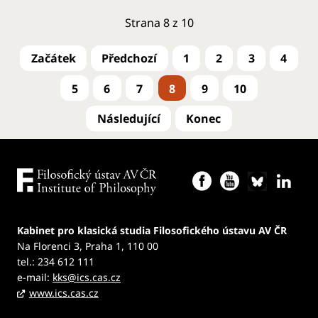
Strana 8 z 10
1
2
3
4
5
6
7
8
9
10
Kabinet pro klasická studia Filosofického ústavu AV ČR
Na Florenci 3, Praha 1, 110 00
tel.: 234 612 111
e-mail:
kks@ics.cas.cz
www.ics.cas.cz