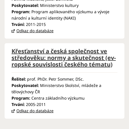
Poskytovatel:
Ministerstvo kultury
Program:
Program aplikovaného výzkumu a vývoje
národní a kulturní identity (NAKI)
Trvání:
2011-2015
Odkaz do databáze
Křes­ťan­ství a čes­ká společnost ve
stře­do­vě­ku: normy a skutečnost (ev­
ropské souvislosti českého tématu)
Řešitel:
prof. PhDr. Petr Sommer, DSc.
Poskytovatel:
Ministerstvo školství, mládeže a
tělovýchovy ČR
Program:
Centra základního výzkumu
Trvání:
2005-2011
Odkaz do databáze