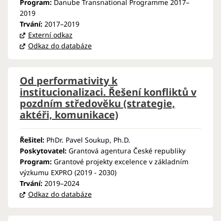
Program:
Danube Transnational Programme 2017–
2019
Trvání:
2017–2019
Externí odkaz
Odkaz do databáze
Od performativity k
institucionalizaci. Řešení konfliktů v
pozdním středověku (strategie,
aktéři, komunikace)
Řešitel:
PhDr. Pavel Soukup, Ph.D.
Poskytovatel:
Grantová agentura České republiky
Program:
Grantové projekty excelence v základním
výzkumu EXPRO (2019 - 2030)
Trvání:
2019–2024
Odkaz do databáze