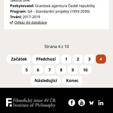
fakulta UHK
Poskytovatel:
Grantová agentura České republiky
Program:
GA - Standardní projekty (1993-2030)
Trvání:
2017-2019
Odkaz do databáze
Strana 4 z 10
1
2
3
4
5
6
7
8
9
10