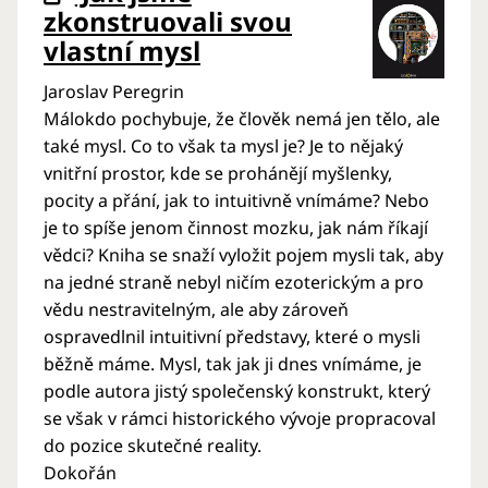
zkonstruovali svou
vlastní mysl
Jaroslav Peregrin
Málokdo pochybuje, že člověk nemá jen tělo, ale
také mysl. Co to však ta mysl je? Je to nějaký
vnitřní prostor, kde se prohánějí myšlenky,
pocity a přání, jak to intuitivně vnímáme? Nebo
je to spíše jenom činnost mozku, jak nám říkají
vědci? Kniha se snaží vyložit pojem mysli tak, aby
na jedné straně nebyl ničím ezoterickým a pro
vědu nestravitelným, ale aby zároveň
ospravedlnil intuitivní představy, které o mysli
běžně máme. Mysl, tak jak ji dnes vnímáme, je
podle autora jistý společenský konstrukt, který
se však v rámci historického vývoje propracoval
do pozice skutečné reality.
Dokořán