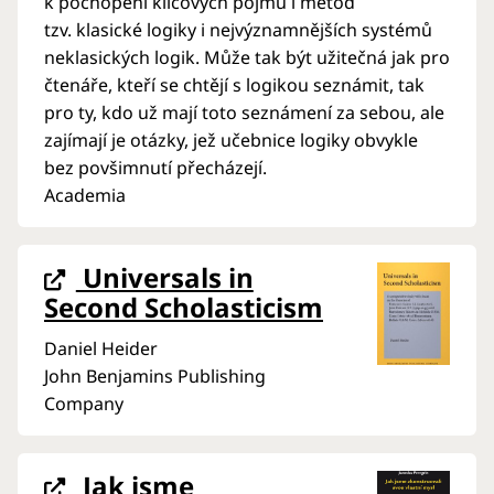
k pochopení klíčových pojmů i metod
tzv. klasické logiky i nejvýznamnějších systémů
neklasických logik. Může tak být užitečná jak pro
čtenáře, kteří se chtějí s logikou seznámit, tak
pro ty, kdo už mají toto seznámení za sebou, ale
zajímají je otázky, jež učebnice logiky obvykle
bez povšimnutí přecházejí.
Academia
Universals in
Second Scholasticism
Daniel Heider
John Benjamins Publishing
Company
Jak jsme