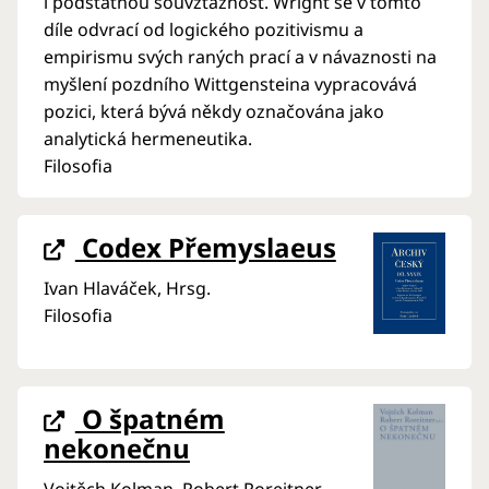
i podstatnou souvztažnost. Wright se v tomto
díle odvrací od logického pozitivismu a
empirismu svých raných prací a v návaznosti na
myšlení pozdního Wittgensteina vypracovává
pozici, která bývá někdy označována jako
analytická hermeneutika.
Filosofia
Codex Přemyslaeus
Ivan Hlaváček, Hrsg.
Filosofia
O špatném
nekonečnu
Vojtěch Kolman, Robert Roreitner