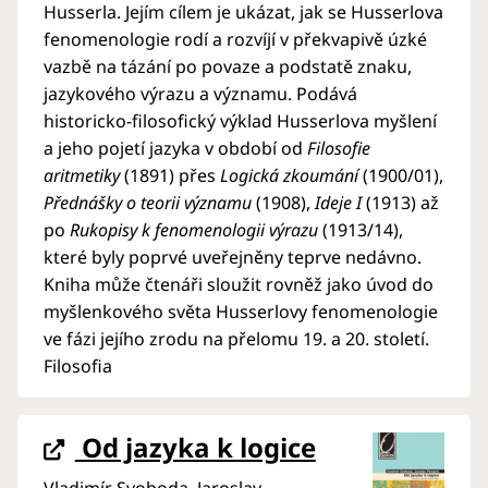
Husserla. Jejím cílem je ukázat, jak se Husserlova
fenomenologie rodí a rozvíjí v překvapivě úzké
vazbě na tázání po povaze a podstatě znaku,
jazykového výrazu a významu. Podává
historicko-filosofický výklad Husserlova myšlení
a jeho pojetí jazyka v období od
Filosofie
aritmetiky
(1891) přes
Logická zkoumání
(1900/01),
Přednášky o teorii významu
(1908),
Ideje I
(1913) až
po
Rukopisy k fenomenologii výrazu
(1913/14),
které byly poprvé uveřejněny teprve nedávno.
Kniha může čtenáři sloužit rovněž jako úvod do
myšlenkového světa Husserlovy fenomenologie
ve fázi jejího zrodu na přelomu 19. a 20. století.
Filosofia
Od jazyka k logice
Vladimír Svoboda, Jaroslav