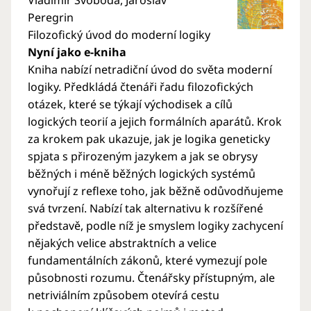
Peregrin
Filozofický úvod do moderní logiky
Nyní jako e-kniha
Kniha nabízí netradiční úvod do světa moderní
logiky. Předkládá čtenáři řadu filozofických
otázek, které se týkají východisek a cílů
logických teorií a jejich formálních aparátů. Krok
za krokem pak ukazuje, jak je logika geneticky
spjata s přirozeným jazykem a jak se obrysy
běžných i méně běžných logických systémů
vynořují z reflexe toho, jak běžně odůvodňujeme
svá tvrzení. Nabízí tak alternativu k rozšířené
představě, podle níž je smyslem logiky zachycení
nějakých velice abstraktních a velice
fundamentálních zákonů, které vymezují pole
působnosti rozumu. Čtenářsky přístupným, ale
netriviálním způsobem otevírá cestu