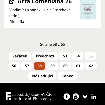
Acta Comeniana 26
Vladimír Urbánek, Lucie Storchová
(edd.)
Filosofia
Strana 58 z 65
53
54
55
56
57
58
59
60
61
62