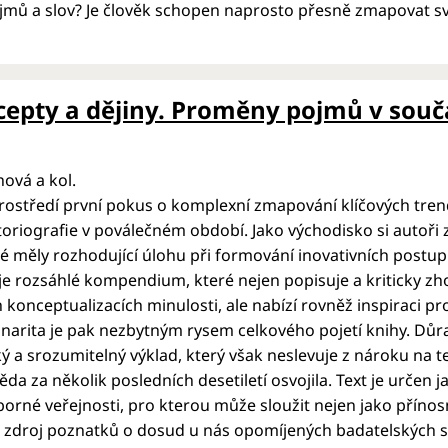
jmů a slov? Je člověk schopen naprosto přesně zmapovat sv
epty a dějiny. Proměny pojmů v souč
hová a kol.
ostředí první pokus o komplexní zmapování klíčových tren
toriografie v poválečném období. Jako východisko si autoři z
é měly rozhodující úlohu při formování inovativních postup
e rozsáhlé kompendium, které nejen popisuje a kriticky zh
h konceptualizacích minulosti, ale nabízí rovněž inspiraci pr
linarita je pak nezbytným rysem celkového pojetí knihy. Dů
ý a srozumitelný výklad, který však neslevuje z nároku na teo
věda za několik posledních desetiletí osvojila. Text je určen
dborné veřejnosti, pro kterou může sloužit nejen jako přínos
o zdroj poznatků o dosud u nás opomíjených badatelských 