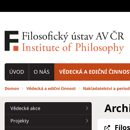
ÚVOD
O NÁS
VĚDECKÁ A EDIČNÍ ČINNOS
Domov
Vědecká a ediční činnost
Nakladatelství a period
Arch
Vědecké akce
Projekty
Filo