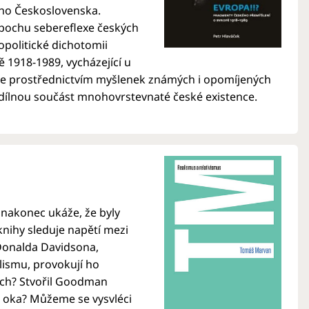
ého Československa.
epochu sebereflexe českých
eopolitické dichotomii
 1918-1989, vycházející u
azuje prostřednictvím myšlenek známých i opomíjených
edílnou součást mnohovrstevnaté české existence.
e nakonec ukáže, že byly
knihy sleduje napětí mezi
Donalda Davidsona,
lismu, provokují ho
dech? Stvořil Goodman
o oka? Můžeme se vysvléci