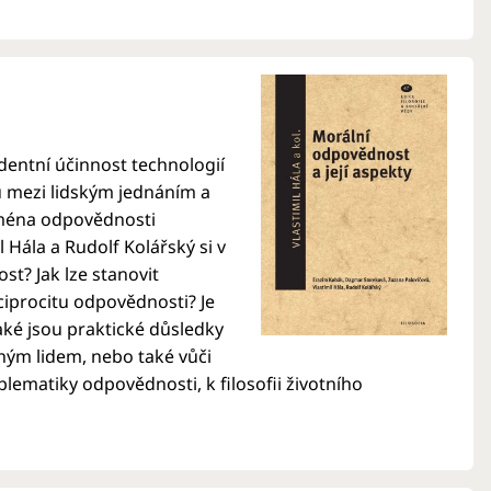
dentní účinnost technologií
u mezi lidským jednáním a
jména odpovědnosti
Hála a Rudolf Kolářský si v
t? Jak lze stanovit
iprocitu odpovědnosti? Je
aké jsou praktické důsledky
uhým lidem, nebo také vůči
blematiky odpovědnosti, k filosofii životního