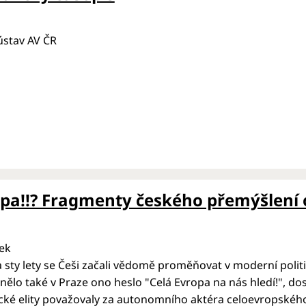
 ústav AV ČR
pa!!? Fragmenty českého přemýšlení 
ek
sty lety se Češi začali vědomě proměňovat v moderní poli
nělo také v Praze ono heslo "Celá Evropa na nás hledí!", dosv
ické elity považovaly za autonomního aktéra celoevropskéh