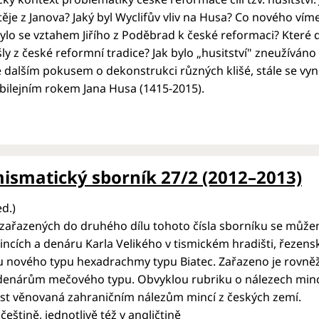
ěje z Janova? Jaký byl Wyclifův vliv na Husa? Co nového víme 
bylo se vztahem Jiřího z Poděbrad k české reformaci? Které
šly z české reformní tradice? Jak bylo „husitství" zneužív
e dalším pokusem o dekonstrukci různých klišé, stále se vynoř
jubilejním rokem Jana Husa (1415-2015).
smatický sborník 27/2 (2012–2013)
ed.)
 zařazených do druhého dílu tohoto čísla sborníku se může
ncích a denáru Karla Velikého v tismickém hradišti, řeze
u nového typu hexadrachmy typu Biatec. Zařazeno je rovně
 denárům mečového typu. Obvyklou rubriku o nálezech minc
st věnovaná zahraničním nálezům mincí z českých zemí.
češtině, jednotlivě též v angličtině