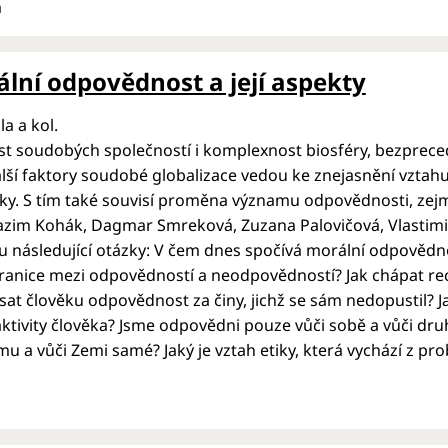
m
lní odpovědnost a její aspekty
la a kol.
 soudobých společností i komplexnost biosféry, bez­prece
ší faktory sou­dobé globalizace vedou ke znejasnění vztah
dky. S tím také souvisí proměna významu odpovědnosti, ze
azim Kohák, Dagmar Smreková, Zuzana Palovičová, Vlastimil 
u následující otázky: V čem dnes spočívá morální odpovědnos
anice mezi odpovědností a neodpovědností? Jak chápat rec
at člověku odpovědnost za činy, jichž se sám nedopustil? J
aktivity člověka? Jsme odpovědni pouze vůči sobě a vůči dr
u a vůči Zemi samé? Jaký je vztah etiky, která vychází z pro