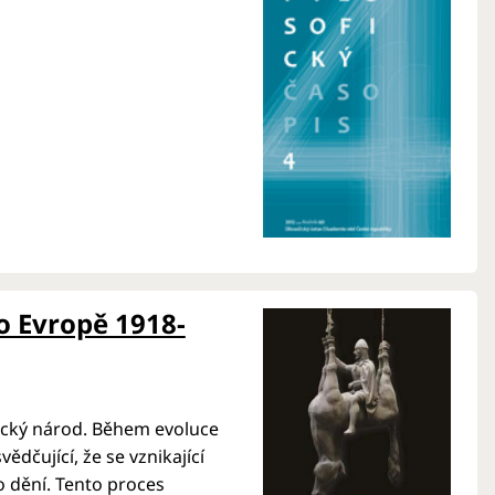
o Evropě 1918-
tický národ. Během evoluce
ědčující, že se vznikající
o dění. Tento proces