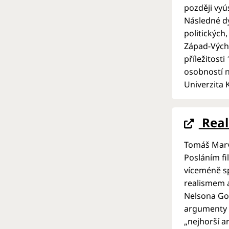
později vyú
Následné dy
politických,
Západ-Výcho
příležitost
osobností n
Univerzita K
Real
Tomáš Mar
Posláním fi
víceméně sp
realismem 
Nelsona Goo
argumenty z
„nejhorší a