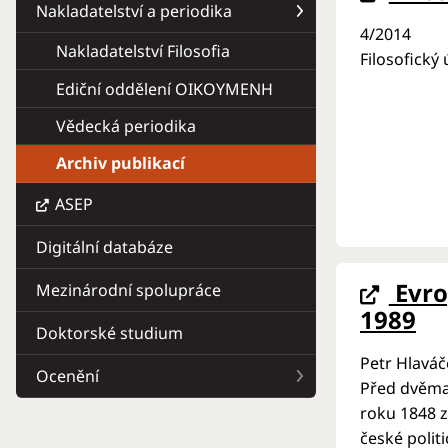
Nakladatelství a periodika
4/2014
Nakladatelství Filosofia
Filosofický
Ediční oddělení OIKOYMENH
Vědecká periodika
Archiv publikací
ASEP
Digitální databáze
Evro
Mezinárodní spolupráce
1989
Doktorské studium
Petr Hlaváč
Ocenění
Před dvěma 
roku 1848 z
české polit