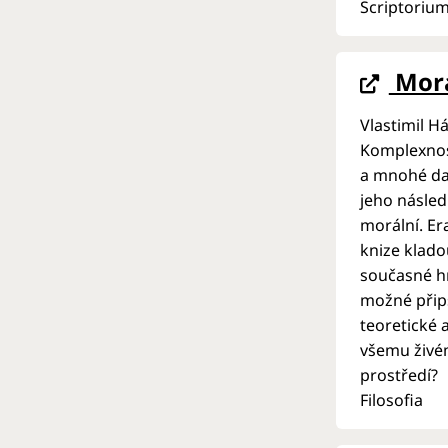
Scriptoriu
Morá
Vlastimil Há
Komplexnost
a mnohé dal
jeho násle
morální. Er
knize klado
současné hr
možné přips
teoretické 
všemu živém
prostředí?
Filosofia