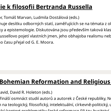
e k filosofii Bertranda Russella
r, Tomáš Marvan, Ludmila Dostálová (eds.)
uje desítku odborných statí, zaměřujících se na témata z obl
iky a epistemologie. Diskutována jsou především taková klasi
Russellovo pojetí vlastních jmen, jeho obhajoba realismu ne
o času přejal od G. E. Moora.
Bohemian Reformation and Religious 
avid, David R. Holeton (eds.)
řináší osmnáct studií autorů a autorek z České republiky, N
na teologický, filosofický, intelektuální, církevně-politick
ký kontext problematiky české reformace čili tzv. husitství.