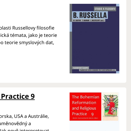
asti Russellovy filosofie
cká témata, jako je teorie
bo teorie smyslových dat,
Practice 9
orska, USA a Austrálie,
ý, uměnovědný a
 Jak nově interpretovat