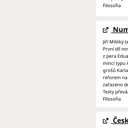
Filosofia
Numi
Jiří Militký (
První díl n
z pera Edua
mincí typu 
grošů Karla
reforem na 
zařazeno de
Texty převá
Filosofia
Česk