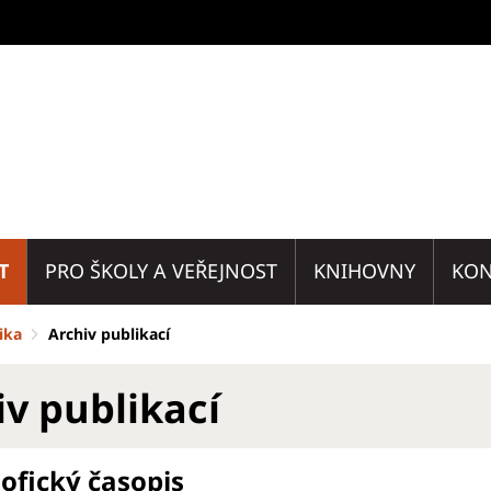
T
PRO ŠKOLY A VEŘEJNOST
KNIHOVNY
KON
ika
Archiv publikací
iv publikací
sofický časopis