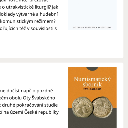
o utrakvistické liturgii? Jak
 doklady výtvarné a hudební
áno komunistickým režimem?
ujících též v souvislosti s
me dočíst např. o pozdně
nském obolu Oty Švábského
ž druhé pokračování studie
í na území České republiky