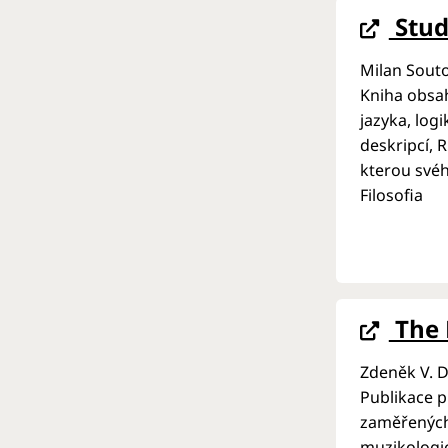
Studi
Milan Souto
Kniha obsah
jazyka, log
deskripcí, 
kterou svéh
Filosofia
The 
Zdeněk V. D
Publikace p
zaměřených 
muzikologic