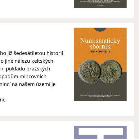
o již šedesátiletou historií
o jiné nálezu keltských
ch, pokladu pražských
i dopadům mincovních
 mincí na našem území je
ině