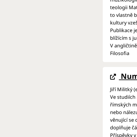
teologii Mat
to vlastně 
kultury vze
Publikace j
blížícím s 
V angličtině
Filosofia
Numi
Jiří Militký (
Ve studiích
římských mi
nebo nález
věnující se
doplňuje čá
Příspěvky v 