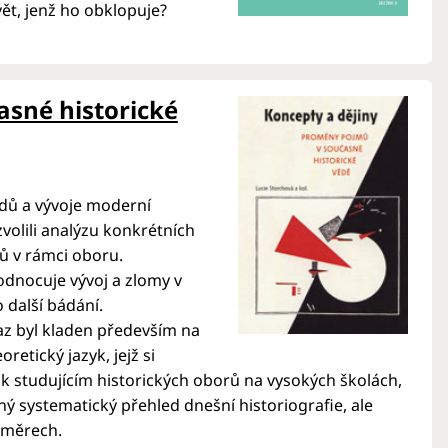
ět, jenž ho obklopuje?
asné historické
dů a vývoje moderní
volili analýzu konkrétních
ů v rámci oboru.
odnocuje vývoj a zlomy v
o další bádání.
raz byl kladen především na
retický jazyk, jejž si
 jak studujícím historických oborů na vysokých školách,
ný systematický přehled dnešní historiografie, ale
směrech.