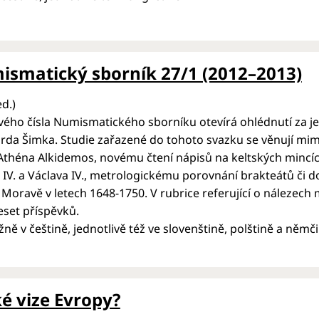
smatický sborník 27/1 (2012–2013)
ed.)
ového čísla Numismatického sborníku otevírá ohlédnutí za jeh
rda Šimka. Studie zařazené do tohoto svazku se věnují mim
Athéna Alkidemos, novému čtení nápisů na keltských mincí
 IV. a Václava IV., metrologickému porovnání brakteátů č
Moravě v letech 1648-1750. V rubrice referující o nálezech
set příspěvků.
žně v češtině, jednotlivě též ve slovenštině, polštině a němč
é vize Evropy?