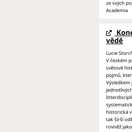
ze svých po
Academia
Konc
vědě
Lucie Storc
V českém pr
světové his
pojmů, kter
Výsledkem j
jednotlivýc
Interdiscip
systematick
historická 
tak širší o
rovněž jak