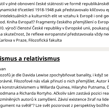
stil v plné obnovení české státnosti ve formě republikánsk
namické třicetiletí 1918-1948 pak představovalo klíčovou 
 intelektuálních a kulturních elit ve vztahu k Evropě i oné g
d. Kniha Evropa!!? Fragmenty českého přemýšlení o Evropě
i 10. výročí členství České republiky v Evropské unii, pouk
a skutečnost, že reflexe evropanství představovala vždy n
arlova v Praze, Filozofická fakulta
ismus a relativismus
van
lozofů je dle Davida Lewise zpochybňovat banality, i když s
rávné. Filozofové nás však přinutí o nich přemýšlet. Autor 
a konstruktivismem u Willarda Quinea, Hilaryho Putnama, 
dmana a Richarda Rortyho. Ačkoliv sám zastává pozici rea
míněných autorů k zamyšlení. Závisí existence žiraf na li
rgument na světě"? Lze svět pozorovat z perspektivy božíh