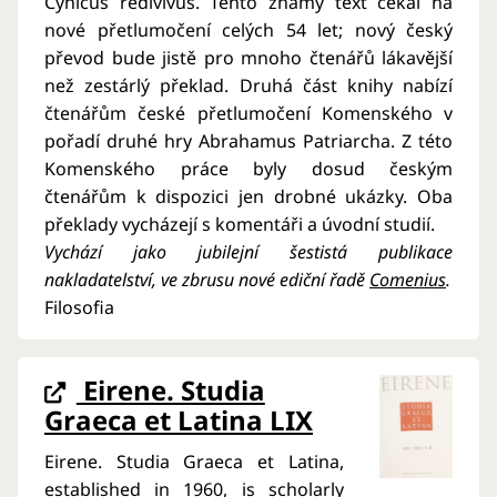
Cynicus redivivus. Tento známý text čekal na
nové přetlumočení celých 54 let; nový český
převod bude jistě pro mnoho čtenářů lákavější
než zestárlý překlad. Druhá část knihy nabízí
čtenářům české přetlumočení Komenského v
pořadí druhé hry Abrahamus Patriarcha. Z této
Komenského práce byly dosud českým
čtenářům k dispozici jen drobné ukázky. Oba
překlady vycházejí s komentáři a úvodní studií.
Vychází jako jubilejní šestistá publikace
nakladatelství, ve zbrusu nové ediční řadě
Comenius
.
Filosofia
Eirene. Studia
Graeca et Latina LIX
Eirene. Studia Graeca et Latina,
established in 1960, is scholarly