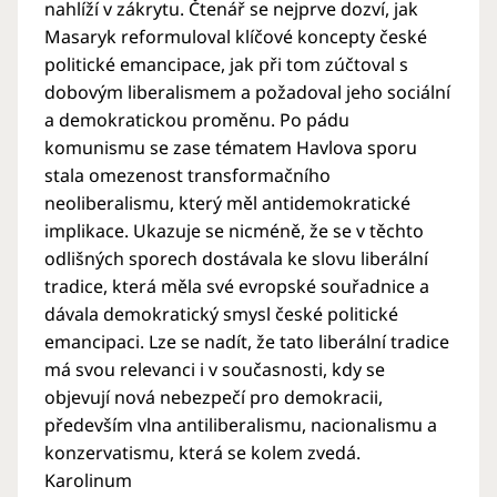
nahlíží v zákrytu. Čtenář se nejprve dozví, jak
Masaryk reformuloval klíčové koncepty české
politické emancipace, jak při tom zúčtoval s
dobovým liberalismem a požadoval jeho sociální
a demokratickou proměnu. Po pádu
komunismu se zase tématem Havlova sporu
stala omezenost transformačního
neoliberalismu, který měl antidemokratické
implikace. Ukazuje se nicméně, že se v těchto
odlišných sporech dostávala ke slovu liberální
tradice, která měla své evropské souřadnice a
dávala demokratický smysl české politické
emancipaci. Lze se nadít, že tato liberální tradice
má svou relevanci i v současnosti, kdy se
objevují nová nebezpečí pro demokracii,
především vlna antiliberalismu, nacionalismu a
konzervatismu, která se kolem zvedá.
Karolinum