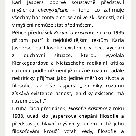
Karl Jaspers poprvé soustavně představil
myšlenku
obemykajícího
– toho, co zahrnuje
všechny horizonty a co se ani ve zkušenosti, ani
v myšlení nemůže stát předmětem.
Pětice přednášek
Rozum a existence
z roku 1935
přitom patří k nejdůležitějším textům Karla
Jasperse, ba filosofie existence vůbec. Vychází
z duchovní situace, kterou vyvolala
Kierkegaardova a Nietzscheho radikální kritika
rozumu, podle níž není již možné rozum nadále
nekriticky přijímat jako jediné měřítko života a
filosofie. Jak píše Jaspers: „Jen díky rozumu
získává existence jasnost, jen díky existenci má
rozum obsah.“
Druhá řada přednášek,
Filosofie existence
z roku
1938, uvádí do Jaspersova chápání filosofie a
představuje hlavní myšlenky, kolem nichž jeho
filosofování krouží: vztah vědy, filosofie a