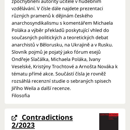
zpochybnění autority učitele v hudebním
vzdělávání. V čísle dále najdete prezentaci
různých pramenů k dějinám českého
anarchosyndikalismu s komentářem Michaela
Poláka a výběr překladů poskytující vhled do
současných politických a teoretických debat
anarchistů v Bělorusku, na Ukrajině a v Rusku.
Slovník pojmů je pojatý jako fórum esejů
Ondřeje Slačálka, Michaela Poláka, Ivany
Veselské, Kristýny Trochtové a Arnošta Nováka k
tématu přímé akce. Součástí čísla je rovněž
rozsáhlá recenzní studie o sebraných spisech
Jiřího Weila a další recenze.
Filosofia
Contradictions
2/2023