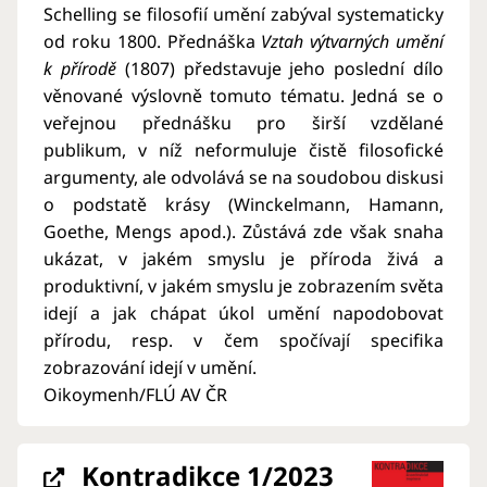
Schelling se filosofií umění zabýval systematicky
od roku 1800. Přednáška
Vztah výtvarných umění
k přírodě
(1807) představuje jeho poslední dílo
věnované výslovně tomuto tématu. Jedná se o
veřejnou přednášku pro širší vzdělané
publikum, v níž neformuluje čistě filosofické
argumenty, ale odvolává se na soudobou diskusi
o podstatě krásy (Winckelmann, Hamann,
Goethe, Mengs apod.). Zůstává zde však snaha
ukázat, v jakém smyslu je příroda živá a
produktivní, v jakém smyslu je zobrazením světa
idejí a jak chápat úkol umění napodobovat
přírodu, resp. v čem spočívají specifika
zobrazování idejí v umění.
Oikoymenh/FLÚ AV ČR
Kontradikce 1/2023