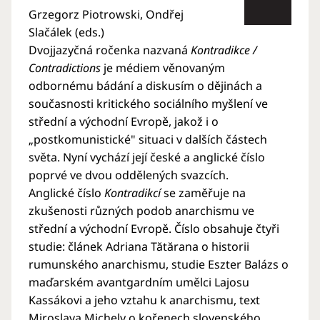
Grzegorz Piotrowski, Ondřej
Slačálek (eds.)
Dvojjazyčná ročenka nazvaná
Kontradikce /
Contradictions
je médiem věnovaným
odbornému bádání a diskusím o dějinách a
současnosti kritického sociálního myšlení ve
střední a východní Evropě, jakož i o
„postkomunistické" situaci v dalších částech
světa. Nyní vychází její české a anglické číslo
poprvé ve dvou oddělených svazcích.
Anglické číslo
Kontradikcí
se zaměřuje na
zkušenosti různých podob anarchismu ve
střední a východní Evropě. Číslo obsahuje čtyři
studie: článek Adriana Tătărana o historii
rumunského anarchismu, studie Eszter Balázs o
maďarském avantgardním umělci Lajosu
Kassákovi a jeho vztahu k anarchismu, text
Miroslava Michely o kořenech slovenského