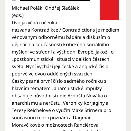
Michael Polák, Ondřej Slačálek
(eds.)
Dvojjazyčná ročenka
nazvaná Kontradikce / Contradictions je médiem
věnovaným odbornému bádání a diskusím o
dějinách a současnosti kritického sociálního
myšlení ve střední a východní Evropě, jakož i o
„postkomunistické" situaci v dalších částech
světa. Nyní vychází její české a anglické číslo
poprvé ve dvou oddělených svazcích.
Česky psané první číslo sedmého ročníku s
hlavním tématem „anarchistické impulzy“
obsahuje původní studie Arnošta Nováka o
anarchismu a nerůstu, Veroniky Korjaginy a
Terezy Reichelové o využití Maxe Stirnera pro
současnou teorii poznání a Dagmar
Moravčíkové o možnostech Rancièrova