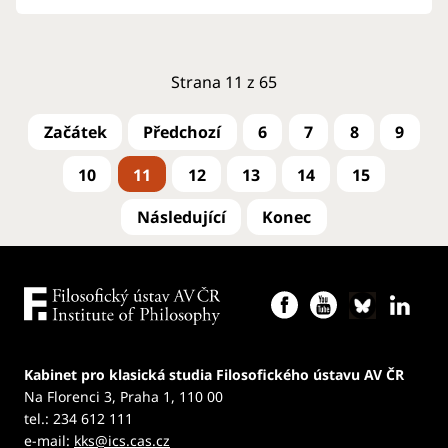
Strana 11 z 65
6
7
8
9
10
11
12
13
14
15
Kabinet pro klasická studia Filosofického ústavu AV ČR
Na Florenci 3, Praha 1, 110 00
tel.: 234 612 111
e-mail:
kks@ics.cas.cz