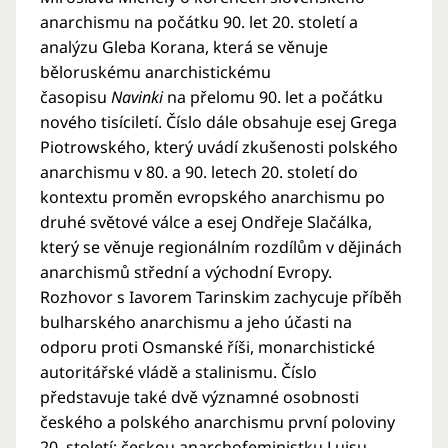
anarchismu na počátku 90. let 20. století a
analýzu Gleba Korana, která se věnuje
běloruskému anarchistickému
časopisu
Navinki
na přelomu 90. let a počátku
nového tisíciletí. Číslo dále obsahuje esej Grega
Piotrowského, který uvádí zkušenosti polského
anarchismu v 80. a 90. letech 20. století do
kontextu proměn evropského anarchismu po
druhé světové válce a esej Ondřeje Slačálka,
který se věnuje regionálním rozdílům v dějinách
anarchismů střední a východní Evropy.
Rozhovor s Iavorem Tarinskim zachycuje příběh
bulharského anarchismu a jeho účasti na
odporu proti Osmanské říši, monarchistické
autoritářské vládě a stalinismu. Číslo
představuje také dvě významné osobnosti
českého a polského anarchismu první poloviny
20. století: českou anarchofeministku Luisu