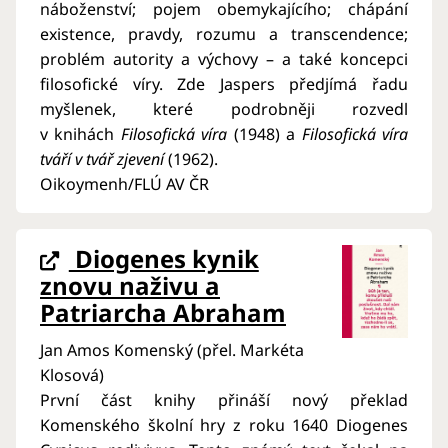
náboženství; pojem obemykajícího; chápání
existence, pravdy, rozumu a transcendence;
problém autority a výchovy – a také koncepci
filosofické víry. Zde Jaspers předjímá řadu
myšlenek, které podrobněji rozvedl
v knihách
Filosofická víra
(1948) a
Filosofická víra
tváří v tvář zjevení
(1962).
Oikoymenh/FLÚ AV ČR
Diogenes kynik
znovu naživu a
Patriarcha Abraham
Jan Amos Komenský (přel. Markéta
Klosová)
První část knihy přináší nový překlad
Komenského školní hry z roku 1640 Diogenes