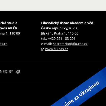
ická studia
Filosofický ústav Akademie věd
stavu AV ČR
České republiky, v. v. i.
aha 1, 110 00
Jilská 1, Praha 1, 110 00
tel.: +420 221 183 201
as.cz
e-mail:
sekretariat@flu.cas.cz
z
www.flu.cas.cz
NED BY