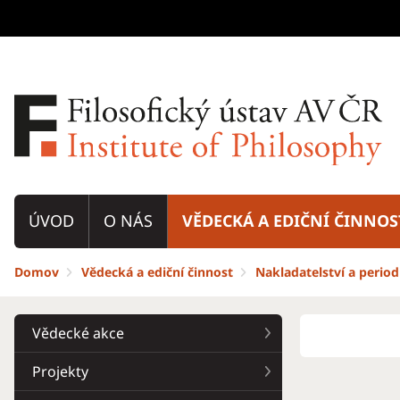
ÚVOD
O NÁS
VĚDECKÁ A EDIČNÍ ČINNOS
Domov
Vědecká a ediční činnost
Nakladatelství a period
Vědecké akce
Projekty