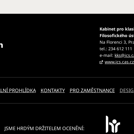
Kabinet pro klas
Filosofického ú
Na Florenci 3, Pr
tel.: 234 612 111
e-mail:
kks@ics.c
www.ics.cas.c
LNÍ PROHLÍDKA
KONTAKTY
PRO ZAMĚSTNANCE
DESIG
JSME HRDÝM DRŽITELEM OCENĚNÍ: