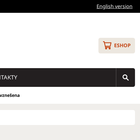
English version
ESHOP
TAKTY
 vznešena