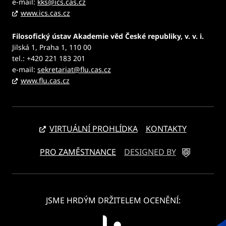
e-mail:
kks@ics.cas.cz
www.ics.cas.cz
Filosofický ústav Akademie věd České republiky, v. v. i.
Jilská 1, Praha 1, 110 00
tel.: +420 221 183 201
e-mail:
sekretariat@flu.cas.cz
www.flu.cas.cz
VIRTUÁLNÍ PROHLÍDKA
KONTAKTY
PRO ZAMĚSTNANCE
DESIGNED BY
JSME HRDÝM DRŽITELEM OCENĚNÍ: