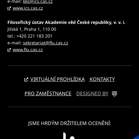
e-mail:
kks@ics.cas.cz
www.ics.cas.cz
Filosofický ústav Akademie věd České republiky, v. v. i.
Jilská 1, Praha 1, 110 00
tel.: +420 221 183 201
e-mail:
sekretariat@flu.cas.cz
www.flu.cas.cz
VIRTUÁLNÍ PROHLÍDKA
KONTAKTY
PRO ZAMĚSTNANCE
DESIGNED BY
JSME HRDÝM DRŽITELEM OCENĚNÍ: