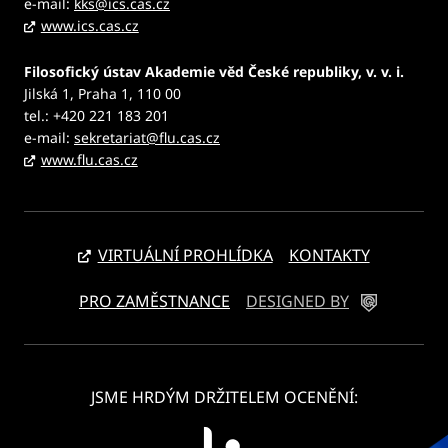
e-mail:
kks@ics.cas.cz
www.ics.cas.cz
Filosofický ústav Akademie věd České republiky, v. v. i.
Jilská 1, Praha 1, 110 00
tel.: +420 221 183 201
e-mail:
sekretariat@flu.cas.cz
www.flu.cas.cz
VIRTUÁLNÍ PROHLÍDKA
KONTAKTY
PRO ZAMĚSTNANCE
DESIGNED BY
JSME HRDÝM DRŽITELEM OCENĚNÍ: