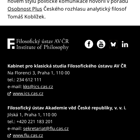
novém stylu politické komunikace hovořil v pořadu
Osobnost Plus
Českého rozhlasu analytický filosof
Tomáš Koblížek.
Kabinet pro klasická studia Filosofického ústavu AV ČR
Na Florenci 3, Praha 1, 110 00
tel.: 234 612 111
e-mail:
kks@ics.cas.cz
www.ics.cas.cz
Filosofický ústav Akademie věd České republiky, v. v. i.
Jilská 1, Praha 1, 110 00
tel.: +420 221 183 201
e-mail:
sekretariat@flu.cas.cz
www.flu.cas.cz