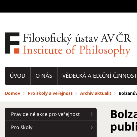
ÚVOD
O NÁS
VĚDECKÁ A EDIČNÍ ČINNOST
Domov
Pro školy a veřejnost
Archiv aktualit
Bolzanův
Bolza
Pravidelné akce pro veřejnost
publ
Pro školy