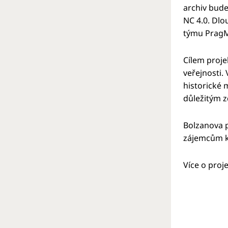
archiv bude
NC 4.0. Dlo
týmu PragM
Cílem proje
veřejnosti.
historické 
důležitým z
Bolzanova p
zájemcům k 
Více o proj