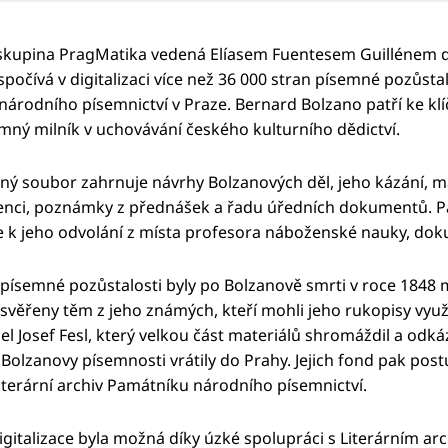
kupina PragMatika vedená Elíasem Fuentesem Guillénem dok
 spočívá v digitalizaci více než 36 000 stran písemné pozůst
árodního písemnictví v Praze. Bernard Bolzano patří ke kl
mný milník v uchovávání českého kulturního dědictví.
aný soubor zahrnuje návrhy Bolzanových děl, jeho kázání, mat
ci, poznámky z přednášek a řadu úředních dokumentů. Patř
se k jeho odvolání z místa profesora náboženské nauky, dok
písemné pozůstalosti byly po Bolzanově smrti v roce 1848 
svěřeny těm z jeho známých, kteří mohli jeho rukopisy využít
el Josef Fesl, který velkou část materiálů shromáždil a odká
 Bolzanovy písemnosti vrátily do Prahy. Jejich fond pak p
iterární archiv Památníku národního písemnictví.
gitalizace byla možná díky úzké spolupráci s Literárním ar