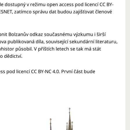
de dostupný v režimu open access pod licencí CC BY-
SNET, zatímco správu dat budou zajišťovat členové
upnit Bolzanův odkaz současnému výzkumu i širší
va publikovaná díla, související sekundární literaturu,
istor působil. V příštích letech se tak má stát
o dědictví.
 pod licencí CC BY-NC 4.0. První část bude