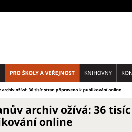
PRO ŠKOLY A VEŘEJNOST
KNIHOVNY
KON
 archiv ožívá: 36 tisíc stran připraveno k publikování online
nův archiv ožívá: 36 tisí
ikování online