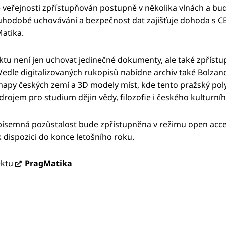
 veřejnosti zpřístupňován postupně v několika vlnách a bu
uhodobé uchovávání a bezpečnost dat zajišťuje dohoda s CE
atika.
ktu není jen uchovat jedinečné dokumenty, ale také zpříst
 Vedle digitalizovaných rukopisů nabídne archiv také Bolzano
mapy českých zemí a 3D modely míst, kde tento pražský polyh
drojem pro studium dějin vědy, filozofie i českého kulturníh
ísemná pozůstalost bude zpřístupněna v režimu open access
dispozici do konce letošního roku.
ektu
PragMatika