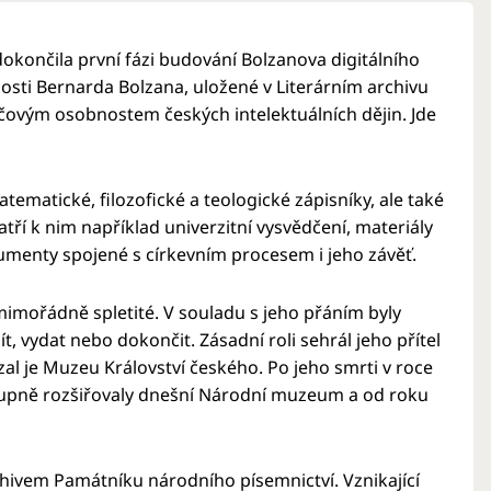
ončila první fázi budování Bolzanova digitálního
alosti Bernarda Bolzana, uložené v Literárním archivu
íčovým osobnostem českých intelektuálních dějin. Jde
ematické, filozofické a teologické zápisníky, ale také
í k nim například univerzitní vysvědčení, materiály
umenty spojené s církevním procesem i jeho závěť.
mimořádně spletité. V souladu s jeho přáním byly
, vydat nebo dokončit. Zásadní roli sehrál jeho přítel
zal je Muzeu Království českého. Po jeho smrti v roce
ostupně rozšiřovaly dnešní Národní muzeum a od roku
chivem Památníku národního písemnictví. Vznikající