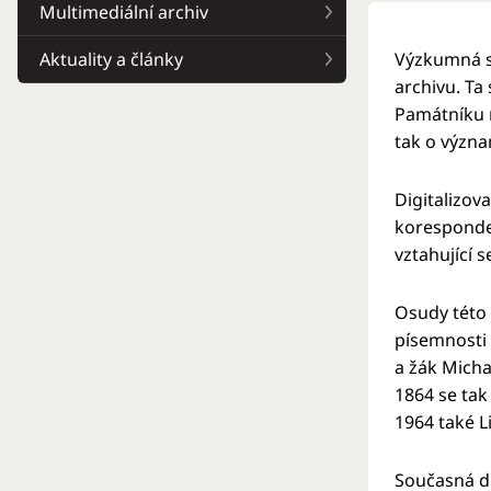
Multimediální archiv
Aktuality a články
Výzkumná s
archivu. Ta
Památníku n
tak o význa
Digitalizov
koresponden
vztahující 
Osudy této 
písemnosti 
a žák Micha
1864 se tak
1964 také L
Současná di