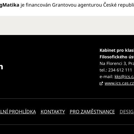
gMatika
je financován Grantovou agenturou České republik
Kabinet pro klas
Filosofického ú
Na Florenci 3, Pr
tel.: 234 612 111
e-mail:
kks@ics.c
www.ics.cas.c
LNÍ PROHLÍDKA
KONTAKTY
PRO ZAMĚSTNANCE
DESIG