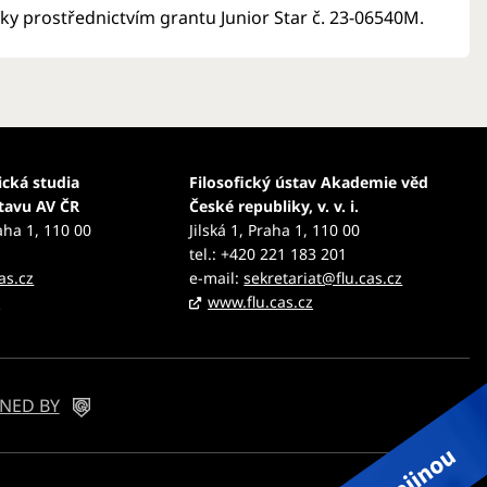
y prostřednictvím grantu Junior Star č. 23-06540M.
ická studia
Filosofický ústav Akademie věd
stavu AV ČR
České republiky, v. v. i.
aha 1, 110 00
Jilská 1, Praha 1, 110 00
tel.: +420 221 183 201
as.cz
e-mail:
sekretariat@flu.cas.cz
z
www.flu.cas.cz
NED BY