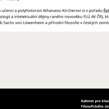
učenci a polyhistorovi Athanasiu Kircherovi si v pořadu
Ře
logii a intelektuální dějiny raného novověku FLÚ AV ČR), kt
ob Sachs von Löwenheim a přírodní filosofie v českých zemích
Kabinet pro klas
Filosofického ú