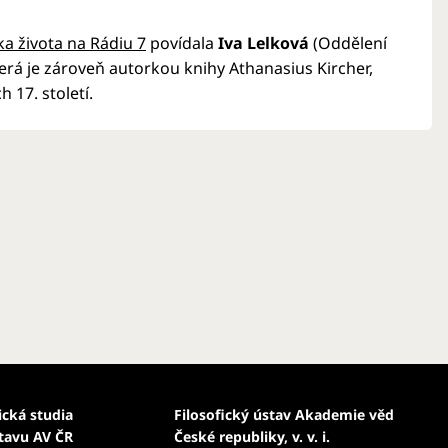
ka života na Rádiu 7
povídala
Iva Lelková
(Oddělení
erá je zároveň autorkou knihy Athanasius Kircher,
 17. století.
ická studia
Filosofický ústav Akademie věd
stavu AV ČR
České republiky, v. v. i.