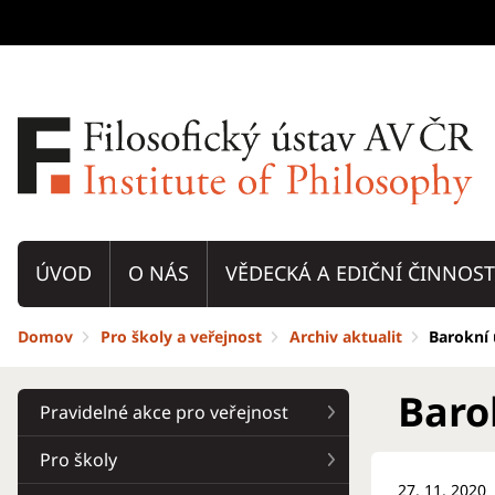
ÚVOD
O NÁS
VĚDECKÁ A EDIČNÍ ČINNOST
Domov
Pro školy a veřejnost
Archiv aktualit
Barokní 
Baro
Pravidelné akce pro veřejnost
Pro školy
27. 11. 2020