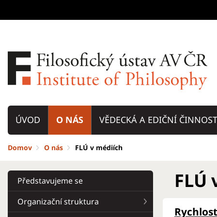
ÚVOD
O NÁS
VĚDECKÁ A EDIČNÍ ČINNOS
Domov
O nás
FLÚ v médiích
FLÚ 
Představujeme se
Organizační struktura
Rychlost