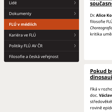
součas
Lidé
Dokumenty
Dr.
Alice K
filosofie F
FLÚ v médiích
Choreografi
kritika umě
Kariéra ve FLÚ
Politiky FLÚ AV ČR
Filosofie a česká veřejnost
Pokud b
dinosauř
říká v rozh
doc.
Václa
středověké
rovině epid