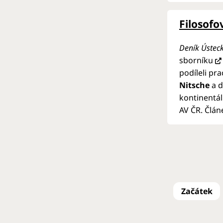
Filosof
Deník Ústec
sborníku
podíleli pr
Nitsche
a d
kontinentál
AV ČR. Člán