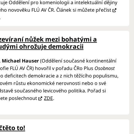
uje Oddělení pro komeniologii a intelektuální dějiny
ho novověku FLÚ AV ČR. Článek si můžete přečíst
.
zevíraní nůžek mezi bohatými a
udými ohrožuje demokracii
.
Michael Hauser
(Oddělení současné kontinentální
sofie FLÚ AV ČR) hovořil v pořadu ČRo Plus
Osobnost
o deficitech demokracie a z nich těžícího populismu,
tovém růstu ekonomické nerovnosti nebo o své
stavě současného levicového politika. Pořad si
ete poslechnout
ZDE
.
těto to!