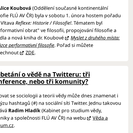
Alice Koubová
(Oddělení současné kontinentální
sofie FLÚ AV ČR) byla v sobotu 1. února hostem pořadu
 Vltava
Reflexe: Historie / Filosofie!
. Tématem byl
formativní obrat" ve filosofii, propojování filosofie a
dla a nová kniha dr. Koubové
Myslet z druhého místa:
ázce performativní filosofie
. Pořad si můžete
lechnout
ZDE
.
betání o vědě na Twitteru: tři
nference, nebo tři komunity?
vat se sociologii a teorii vědy může dnes znamenat i
ýzu hashtagů (#) na sociální síti Twitter. Jednu takovou
ává
Radim Hladík
(Kabinet pro studium vědy,
niky a společnosti FLÚ AV ČR) na webu
Věda a
kum.cz
.