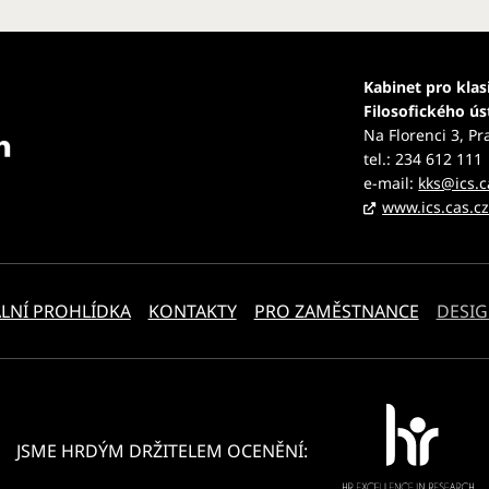
Kabinet pro klas
Filosofického ú
Na Florenci 3, Pr
tel.: 234 612 111
e-mail:
kks@ics.c
www.ics.cas.c
LNÍ PROHLÍDKA
KONTAKTY
PRO ZAMĚSTNANCE
DESIG
JSME HRDÝM DRŽITELEM OCENĚNÍ: