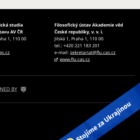
ická studia
Filosofický ústav Akademie věd
stavu AV ČR
České republiky, v. v. i.
aha 1, 110 00
Jilská 1, Praha 1, 110 00
tel.: +420 221 183 201
as.cz
e-mail:
sekretariat@flu.cas.cz
z
www.flu.cas.cz
NED BY