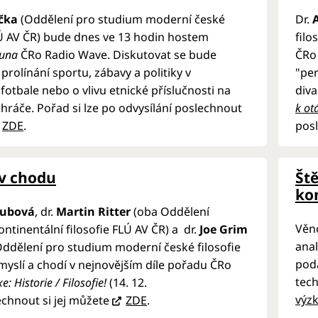
ička
(Oddělení pro studium moderní české
Dr.
LÚ AV ČR) bude dnes ve 13 hodin hostem
filo
buna
ČRo Radio Wave. Diskutovat se bude
ČRo
prolínání sportu, zábavy a politiky v
"per
otbale nebo o vlivu etnické příslučnosti na
diva
hráče. Pořad si lze po odvysílání poslechnout
k ot
ZDE
.
pos
 v chodu
Ště
ko
oubová
, dr.
Martin Ritter
(oba Oddělení
Věno
ntinentální filosofie FLÚ AV ČR) a dr.
Joe Grim
anal
ddělení pro studium moderní české filosofie
pod
myslí a chodí v nejnovějším díle pořadu ČRo
tech
e: Historie / Filosofie!
(14. 12.
výz
chnout si jej můžete
ZDE
.