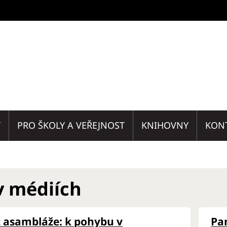
T
PRO ŠKOLY A VEŘEJNOST
KNIHOVNY
KON
v médiích
 asambláže: k pohybu v
Pa