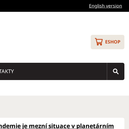
English version
ESHOP
TAKTY
ndemie je mezní situace v planetárním