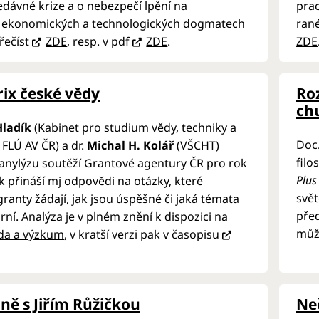
edávné krize a o nebezpečí lpění na
prac
h ekonomických a technologických dogmatech
rané
řečíst
ZDE
, resp. v pdf
ZDE
.
ZDE
ix české vědy
Ro
ch
ladík
(Kabinet pro studium vědy, techniky a
Doc
 FLÚ AV ČR) a dr.
Michal H. Kolář
(VŠCHT)
filo
 anylýzu soutěží Grantové agentury ČR pro rok
Plus
k přináší mj odpovědi na otázky, které
svě
granty žádají, jak jsou úspěšné či jaká témata
před
rní. Analýza je v plném znění k dispozici na
můž
da a výzkum
, v kratší verzi pak v časopisu
ně s Jiřím Růžičkou
Neč