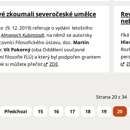
ové zkoumali severočeské umělce
Re
ne
ko
(9. 12. 2019) referuje o vydání letošního
říká
Almanach Kubinstadt
, na němž se autorsky
Hla
acovníci Filosofického ústavu, doc.
Martin
Rozh
r.
Vít Pokorný
(oba Oddělení současné
pers
ní filosofie FLÚ) a který byl podpořen grantem
Z
ek si můžete přečíst
ZDE
.
Strana 20 z 34
15
16
17
18
19
20