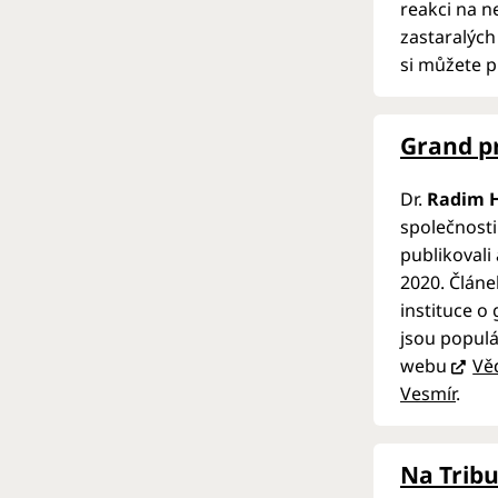
reakci na n
zastaralýc
si můžete p
Grand pr
Dr.
Radim H
společnosti
publikovali
2020. Článe
instituce o 
jsou populá
webu
Vě
Vesmír
.
Na Tribu