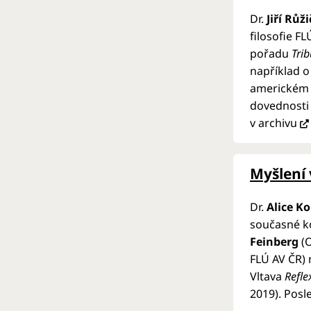
Dr.
Jiří Růž
filosofie F
pořadu
Tri
například o 
americkém f
dovednosti 
v archivu
Myšlení
Dr.
Alice K
současné ko
Feinberg
(O
FLÚ AV ČR) 
Vltava
Reflex
2019).
Posle