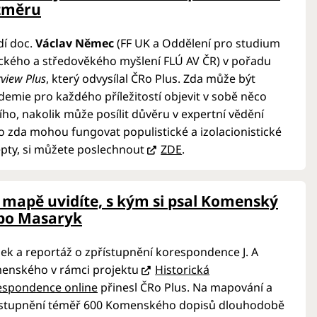
změru
dí doc.
Václav Němec
(FF UK a Oddělení pro studium
ckého a středověkého myšlení FLÚ AV ČR) v pořadu
rview Plus
, který odvysílal ČRo Plus. Zda může být
emie pro každého příležitostí objevit v sobě něco
ího, nakolik může posílit důvěru v expertní vědění
 zda mohou fungovat populistické a izolacionistické
pty, si můžete poslechnout
ZDE
.
 mapě uvidíte, s kým si psal Komenský
bo Masaryk
ek a reportáž o zpřístupnění korespondence J. A
enského v rámci projektu
Historická
espondence online
přinesl ČRo Plus. Na mapování a
ístupnění téměř 600 Komenského dopisů dlouhodobě