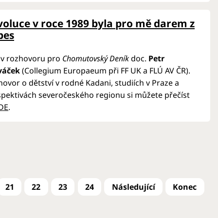
voluce v roce 1989 byla pro mě darem z
bes
 v rozhovoru pro
Chomutovský Deník
doc.
Petr
váček
(Collegium Europaeum při FF UK a FLÚ AV ČR).
ovor o dětství v rodné Kadani, studiích v Praze a
pektivách severočeského regionu si můžete přečíst
DE
.
21
22
23
24