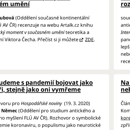
ném umění
ro
oubová
(Oddělení současné kontinentální
sou
LÚ AV ČR) recenzuje na webu Artalk.cz knihu
anti
cký moment v současném umění
teoretika a
Inte
ní Viktora Čecha. Přečíst si ji můžete
ZDE
.
pand
lepš
nebo
rece
udeme s pandemií bojovat jako
Na
i, stejně jako oni vymřeme
ne
ovoru pro
Hospodářské noviny
(19. 3. 2020)
Člán
v Němec
(Oddělení pro studium antického a
Kom
ho myšlení FLÚ AV ČR). Rozhovor o symbolické
kor
emie koronaviru, o populismu jako neurotické
zpř