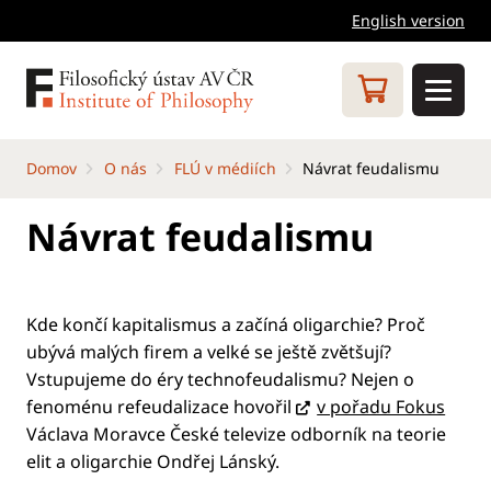
English version
Domov
O nás
FLÚ v médiích
Návrat feudalismu
Návrat feudalismu
Kde končí kapitalismus a začíná oligarchie? Proč
ubývá malých firem a velké se ještě zvětšují?
Vstupujeme do éry technofeudalismu? Nejen o
fenoménu refeudalizace hovořil
v pořadu Fokus
Václava Moravce České televize odborník na teorie
elit a oligarchie Ondřej Lánský.