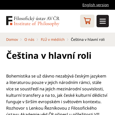
English version
Domov
O nás
FLÚ v médiích
Čeština v hlavní roli
Čeština v hlavní roli
Bohemistika se už dávno nezabývá českým jazykem
a literaturou pouze v jejich národním rámci, stále
více se soustředí na jejich mezinárodní souvislosti,
kulturní transfery a na to, jak české kulturní dědictví
funguje v širším evropském i světovém kontextu.
Rozhovor s Lenkou Řezníkovou z Filosofického
ústavu Akademie věd ČR přinesl u příležitosti VII.