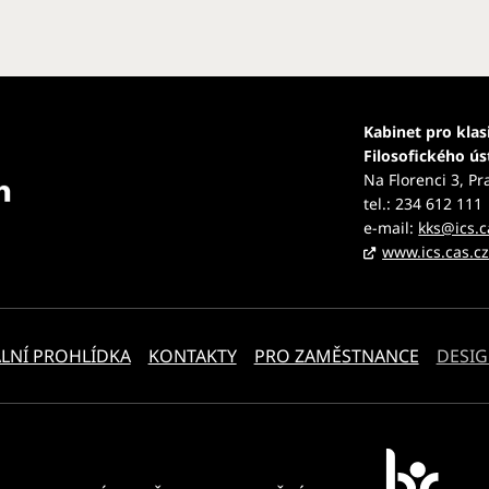
Kabinet pro klas
Filosofického ú
Na Florenci 3, Pr
tel.: 234 612 111
e-mail:
kks@ics.c
www.ics.cas.c
LNÍ PROHLÍDKA
KONTAKTY
PRO ZAMĚSTNANCE
DESIG