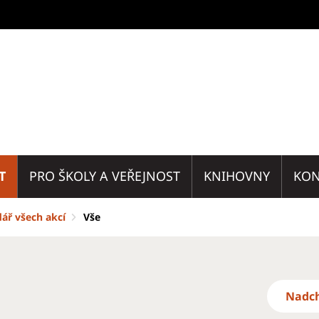
T
PRO ŠKOLY A VEŘEJNOST
KNIHOVNY
KON
ář všech akcí
Vše
Nadch