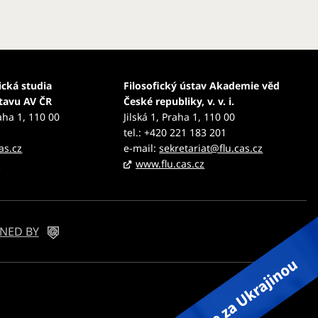
ická studia
Filosofický ústav Akademie věd
stavu AV ČR
České republiky, v. v. i.
aha 1, 110 00
Jilská 1, Praha 1, 110 00
tel.: +420 221 183 201
as.cz
e-mail:
sekretariat@flu.cas.cz
z
www.flu.cas.cz
NED BY