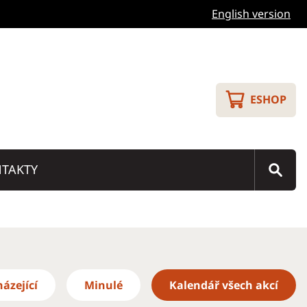
English version
ESHOP
TAKTY
ázející
Minulé
Kalendář všech akcí