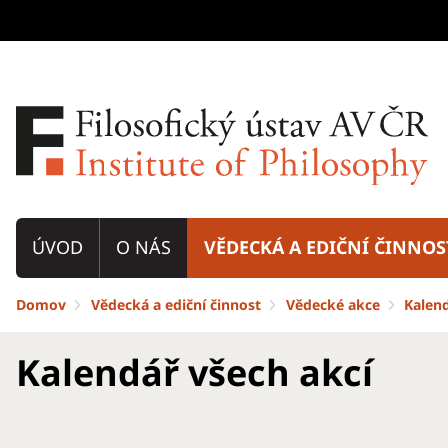
ÚVOD
O NÁS
VĚDECKÁ A EDIČNÍ ČINNOS
Domov
Vědecká a ediční činnost
Vědecké akce
Kalend
Kalendář všech akcí