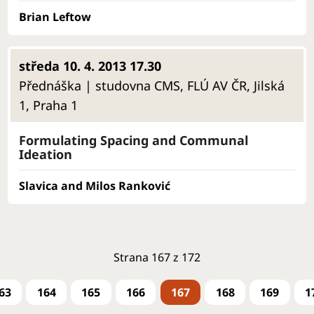
Brian Leftow
středa 10. 4. 2013 17.30
Přednáška | studovna CMS, FLÚ AV ČR, Jilská
1, Praha 1
Formulating Spacing and Communal
Ideation
Slavica and Milos Ranković
Strana 167 z 172
63
164
165
166
167
168
169
1