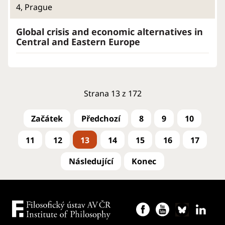
4, Prague
Global crisis and economic alternatives in
Central and Eastern Europe
Strana 13 z 172
8
9
10
11
12
13
14
15
16
17