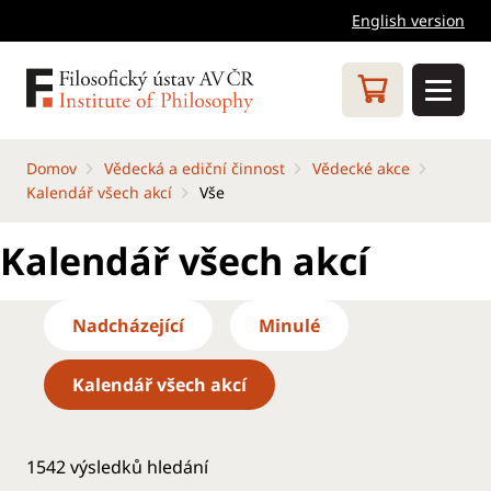
English version
Domov
Vědecká a ediční činnost
Vědecké akce
Kalendář všech akcí
Vše
Kalendář všech akcí
Nadcházející
Minulé
Kalendář všech akcí
1542
výsledků hledání