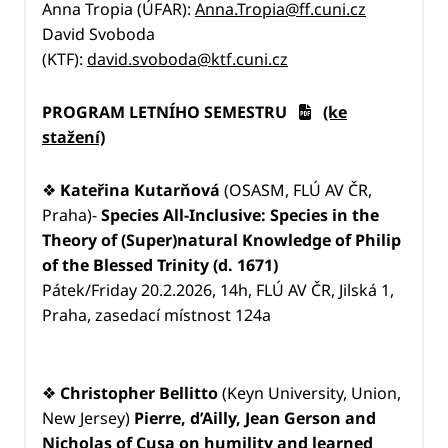
Anna Tropia (ÚFAR):
Anna.Tropia@ff.cuni.cz
David Svoboda
(KTF):
david.svoboda@ktf.cuni.cz
PROGRAM LETNÍHO SEMESTRU
(ke
stažení)
❖
Kateřina Kutarňová
(OSASM, FLÚ AV ČR,
Praha)-
Species All-Inclusive: Species in the
Theory of (Super)natural Knowledge of Philip
of the Blessed Trinity (d. 1671)
Pátek/Friday 20.2.2026, 14h, FLÚ AV ČR, Jilská 1,
Praha, zasedací místnost 124a
❖
Christopher Bellitto
(Keyn University, Union,
New Jersey)
Pierre, d’Ailly, Jean Gerson and
Nicholas of Cusa on humility and learned