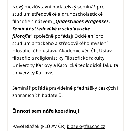
Nový meziústavní badatelský seminář pro
studium středověké a druhoscholastické
filosofie s názvem
„
Quaestiones Pragenses
.
Seminář středověké a scholastické
filosofie
“
společně pořádají Oddělení pro
studium antického a středověkého myšlení
Filosofického ústavu Akademie věd ČR, Ústav
filosofie a religionistiky Filosofické fakulty
Univerzity Karlovy a Katolická teologická fakulta
Univerzity Karlovy.
Seminář pořádá pravidelné přednášky českých i
zahraničních badatelů.
Činnost semináře koordinují:
Pavel Blažek (FLÚ AV ČR)
blazek@flu.cas.cz