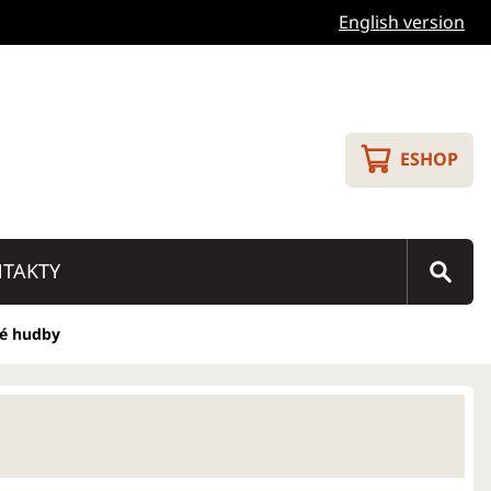
English version
ESHOP
TAKTY
né hudby