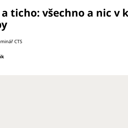
 a ticho: všechno a nic v
by
eminář CTS
ák