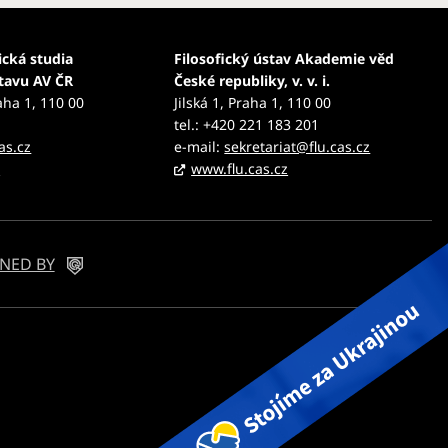
ická studia
Filosofický ústav Akademie věd
stavu AV ČR
České republiky, v. v. i.
aha 1, 110 00
Jilská 1, Praha 1, 110 00
tel.: +420 221 183 201
as.cz
e-mail:
sekretariat@flu.cas.cz
z
www.flu.cas.cz
NED BY