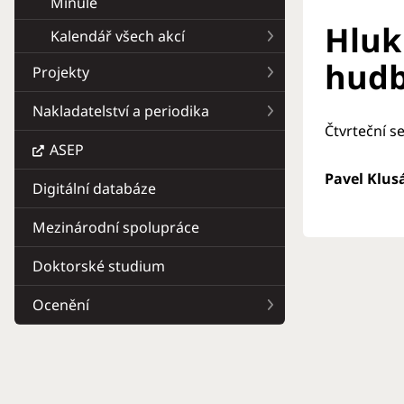
Minulé
Hluk
Kalendář všech akcí
hud
Projekty
Nakladatelství a periodika
Čtvrteční s
ASEP
Pavel Klus
Digitální databáze
Mezinárodní spolupráce
Doktorské studium
Ocenění