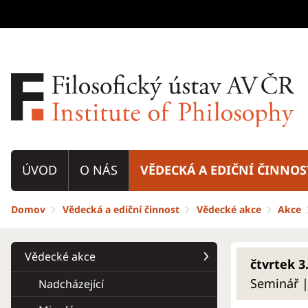
ÚVOD
O NÁS
VĚDECKÁ A EDIČNÍ ČINNOS
Domov
Vědecká a ediční činnost
Vědecké akce
Akce
Vědecké akce
čtvrtek 3.
Seminář |
Nadcházející