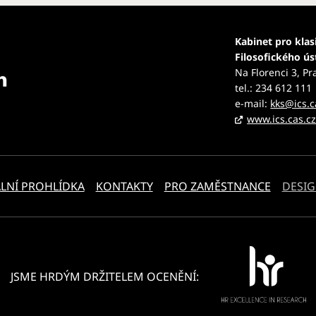
Kabinet pro klas
Filosofického ú
Na Florenci 3, Pr
tel.: 234 612 111
e-mail:
kks@ics.c
www.ics.cas.c
LNÍ PROHLÍDKA
KONTAKTY
PRO ZAMĚSTNANCE
DESIG
JSME HRDÝM DRŽITELEM OCENĚNÍ: