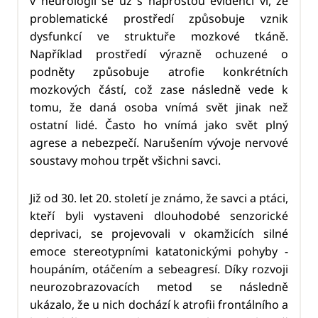
v neurologii se už s naprostou evidencí ví, že
problematické prostředí způsobuje vznik
dysfunkcí ve struktuře mozkové tkáně.
Například prostředí výrazně ochuzené o
podněty způsobuje atrofie konkrétních
mozkových částí, což zase následně vede k
tomu, že daná osoba vnímá svět jinak než
ostatní lidé. Často ho vnímá jako svět plný
agrese a nebezpečí. Narušením vývoje nervové
soustavy mohou trpět všichni savci.
Již od 30. let 20. století je známo, že savci a ptáci,
kteří byli vystaveni dlouhodobé senzorické
deprivaci, se projevovali v okamžicích silné
emoce stereotypními katatonickými pohyby -
houpáním, otáčením a sebeagresí. Díky rozvoji
neurozobrazovacích metod se následně
ukázalo, že u nich dochází k atrofii frontálního a