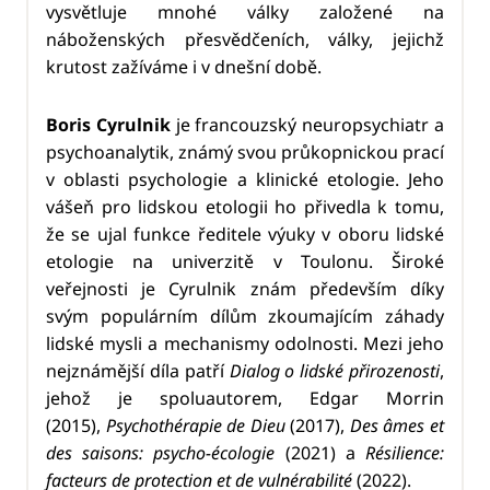
vysvětluje mnohé války založené na
náboženských přesvědčeních, války, jejichž
krutost zažíváme i v dnešní době.
Boris Cyrulnik
je francouzský neuropsychiatr a
psychoanalytik, známý svou průkopnickou prací
v oblasti psychologie a klinické etologie. Jeho
vášeň pro lidskou etologii ho přivedla k tomu,
že se ujal funkce ředitele výuky v oboru lidské
etologie na univerzitě v Toulonu. Široké
veřejnosti je Cyrulnik znám především díky
svým populárním dílům zkoumajícím záhady
lidské mysli a mechanismy odolnosti. Mezi jeho
nejznámější díla patří
Dialog o lidské přirozenosti
,
jehož je spoluautorem, Edgar Morrin
(2015),
Psychothérapie de Dieu
(2017),
Des âmes et
des saisons: psycho-écologie
(2021) a
Résilience:
facteurs de protection et de vulnérabilité
(2022).