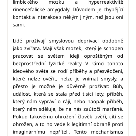
limbického mozku a hyperreaktivitě
rinencefalické amygdaly. Důvodem je chybějící
kontakt a interakce s někým jiným, než jsou oni
sami.
Lidé prožívají smyslovou deprivaci obdobně
jako zvířata. Mají však mozek, který je schopen
pracovat se světem idejí oproštěným od
bezprostřední fyzické reality. V rámci tohoto
ideového světa se rodí příběhy a přesvědčení,
které nelze ověřit, nelze je vnímat smysly, a
přesto je možné je důvěrně prožívat: Bůh,
událost, která se stala před tisíci lety, příběh,
který nám vypráví o ráji, nebo naopak příběh,
který nám sděluje, že na nás zaútočí marťané.
Pokud takovému ohrožení člověk uvěří, cítí se
ohrožen, a to ho vede k legitimní obraně proti
imaginárnímu nepříteli. Tento mechanismus