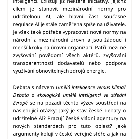
inteligenci. Existují již některé iniciativy, jejichž
cílem je stanovit mezinárodní normy pro
udržitelnou AI, ale hlavní část současné
regulace AI je stále zaměřena spíše na uživatele.
Je však také potřeba vypracovat nové normy na
národní a mezinárodní úrovni a jsou žádoucí i
menší kroky na úrovni organizací. Patří mezi ně
zvyšování povědomí všech aktérů, zvyšování
transparentnosti dodavatelů nebo podpora
využívání obnovitelných zdrojů energie.
Debata s názvem
Umělá inteligence versus klima?
Debata o ekologické umělé inteligenci ve střední
Evropě
se na pozadí těchto výzev soustředí na
následující otázky: Jaký je stav české debaty o
udržitelné AI? Pracují české vládní agentury na
nových standardech pro tuto oblast? Jaké
argumenty kolují v české veřejné sféře a jak na