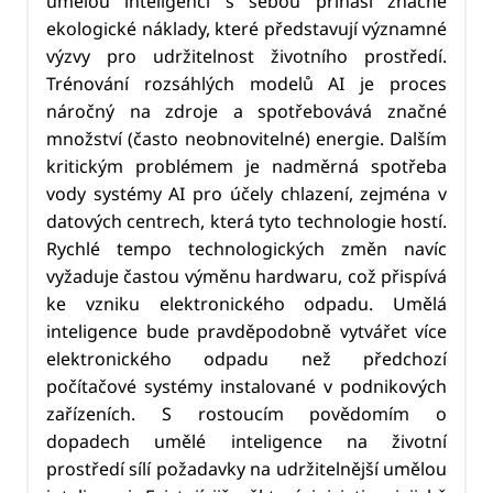
umělou inteligenci s sebou přináší značné
ekologické náklady, které představují významné
výzvy pro udržitelnost životního prostředí.
Trénování rozsáhlých modelů AI je proces
náročný na zdroje a spotřebovává značné
množství (často neobnovitelné) energie. Dalším
kritickým problémem je nadměrná spotřeba
vody systémy AI pro účely chlazení, zejména v
datových centrech, která tyto technologie hostí.
Rychlé tempo technologických změn navíc
vyžaduje častou výměnu hardwaru, což přispívá
ke vzniku elektronického odpadu. Umělá
inteligence bude pravděpodobně vytvářet více
elektronického odpadu než předchozí
počítačové systémy instalované v podnikových
zařízeních. S rostoucím povědomím o
dopadech umělé inteligence na životní
prostředí sílí požadavky na udržitelnější umělou