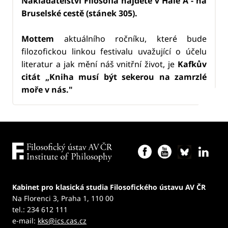
Nakladatelství Filosofia najdete v Hale A - na
Bruselské cestě (stánek 305).
Mottem
aktuálního ročníku, které bude
filozofickou linkou festivalu uvažující o účelu
literatur a jak mění náš vnitřní život, je
Kafkův
citát „Kniha musí být sekerou na zamrzlé
moře v nás."
Kabinet pro klasická studia Filosofického ústavu AV ČR
Na Florenci 3, Praha 1, 110 00
tel.: 234 612 111
e-mail:
kks@ics.cas.cz