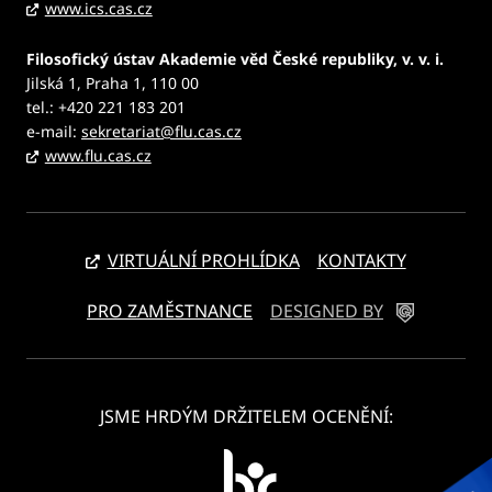
www.ics.cas.cz
Filosofický ústav Akademie věd České republiky, v. v. i.
Jilská 1, Praha 1, 110 00
tel.: +420 221 183 201
e-mail:
sekretariat@flu.cas.cz
www.flu.cas.cz
VIRTUÁLNÍ PROHLÍDKA
KONTAKTY
PRO ZAMĚSTNANCE
DESIGNED BY
JSME HRDÝM DRŽITELEM OCENĚNÍ: