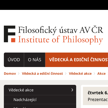
ÚVOD
O NÁS
VĚDECKÁ A EDIČNÍ ČINNOS
Domov
Vědecká a ediční činnost
Vědecké akce
Akce
Vědecké akce
čtvrtek 6.
Prezentac
Nadcházející