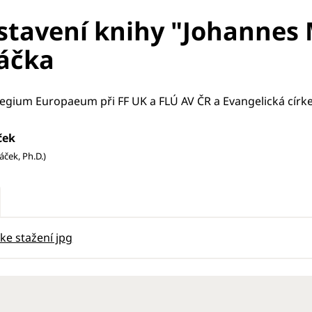
stavení knihy "Johannes 
áčka
egium Europaeum při FF UK a FLÚ AV ČR a Evangelická círk
ček
áček, Ph.D.)
 ke stažení jpg