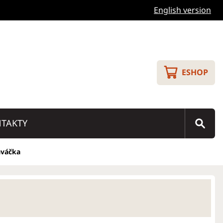
English version
ESHOP
TAKTY
aváčka