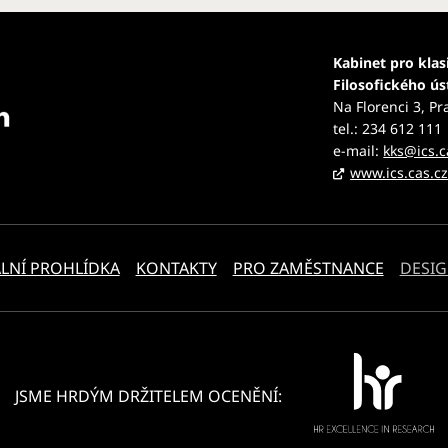
Kabinet pro klas
Filosofického ú
Na Florenci 3, Pr
tel.: 234 612 111
e-mail:
kks@ics.c
www.ics.cas.c
LNÍ PROHLÍDKA
KONTAKTY
PRO ZAMĚSTNANCE
DESIG
JSME HRDÝM DRŽITELEM OCENĚNÍ: