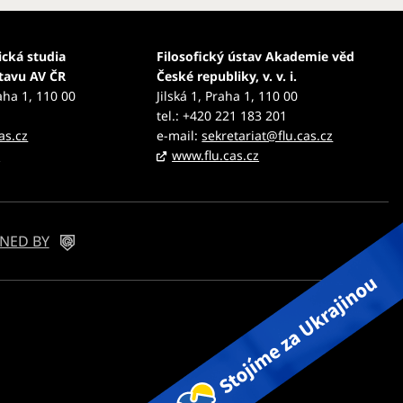
ická studia
Filosofický ústav Akademie věd
stavu AV ČR
České republiky, v. v. i.
aha 1, 110 00
Jilská 1, Praha 1, 110 00
tel.: +420 221 183 201
as.cz
e-mail:
sekretariat@flu.cas.cz
z
www.flu.cas.cz
NED BY