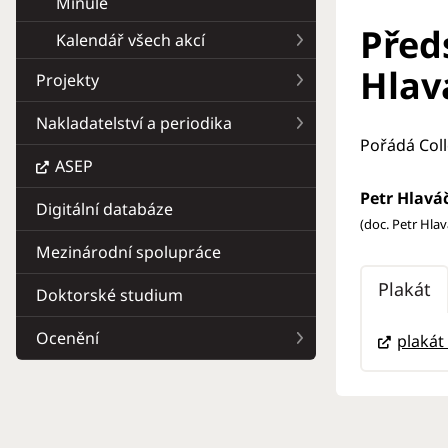
Minulé
Před
Kalendář všech akcí
Hlav
Projekty
Nakladatelství a periodika
Pořádá Coll
ASEP
Petr Hlavá
Digitální databáze
(doc. Petr Hlav
Mezinárodní spolupráce
Plakát
Doktorské studium
Ocenění
plakát