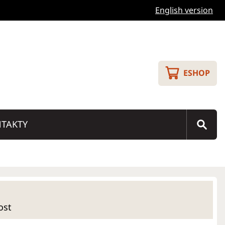
English version
ESHOP
TAKTY
ost