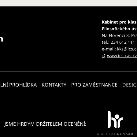
Kabinet pro klas
Filosofického ú
Na Florenci 3, Pr
tel.: 234 612 111
e-mail:
kks@ics.c
www.ics.cas.c
LNÍ PROHLÍDKA
KONTAKTY
PRO ZAMĚSTNANCE
DESIG
JSME HRDÝM DRŽITELEM OCENĚNÍ: