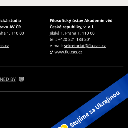
ická studia
Filosofický ústav Akademie věd
stavu AV ČR
České republiky, v. v. i.
aha 1, 110 00
Jilská 1, Praha 1, 110 00
tel.: +420 221 183 201
as.cz
e-mail:
sekretariat@flu.cas.cz
z
www.flu.cas.cz
NED BY