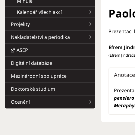
Minulé
Paol
Kalendář všech akcí
Projekty
Prezentaci
Nakladatelství a periodika
Efrem Jind
ASEP
(Efrem Jindráč
Digitální databáze
Anotace
Mezinárodní spolupráce
Doktorské studium
Prezenta
pensiero 
Ocenění
Metaphy