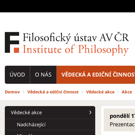
ÚVOD
O NÁS
VĚDECKÁ A EDIČNÍ ČINNOS
Domov
Vědecká a ediční činnost
Vědecké akce
Akce
Vědecké akce
pondělí 1
Prezentac
Nadcházející