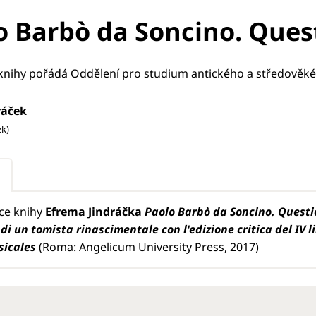
o Barbò da Soncino. Quest
 knihy pořádá Oddělení pro studium antického a středověk
ráček
ek)
ce knihy
Efrema Jindráčka
Paolo Barbò da Soncino. Questio
di un tomista rinascimentale con l'edizione critica del IV 
sicales
(Roma: Angelicum University Press, 2017)