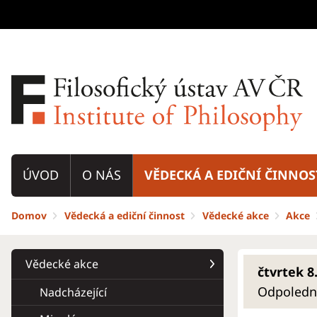
ÚVOD
O NÁS
VĚDECKÁ A EDIČNÍ ČINNOS
Domov
Vědecká a ediční činnost
Vědecké akce
Akce
Vědecké akce
čtvrtek 8.
Odpoledne 
Nadcházející