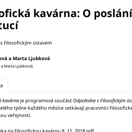
sofická kavárna: O poslán
tucí
s Filosofickým ústavem
ová a Marta Ljubková
 a Marta Ljubková)
a
ká kavárna
je programová součást
Odpoledne s Filosofickým ú
elého týdne každého měsíce setkávají pracovníci Filosofick
ou veřejností.
ka na Filosofickou kavárnu 8. 11. 2018 pdf