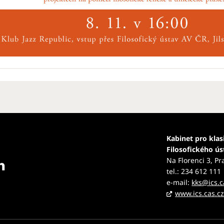
Kabinet pro klas
Filosofického ú
Na Florenci 3, Pr
tel.: 234 612 111
e-mail:
kks@ics.c
www.ics.cas.c