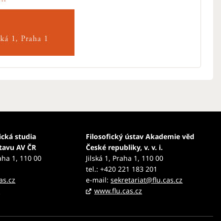
ická studia
Filosofický ústav Akademie věd
stavu AV ČR
České republiky, v. v. i.
aha 1, 110 00
Jilská 1, Praha 1, 110 00
tel.: +420 221 183 201
as.cz
e-mail:
sekretariat@flu.cas.cz
z
www.flu.cas.cz