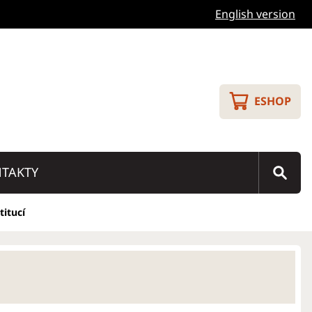
English version
ESHOP
TAKTY
titucí