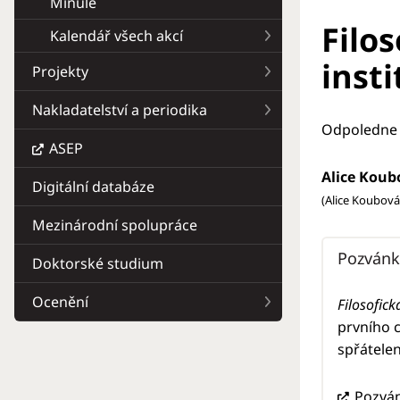
Minulé
Filo
Kalendář všech akcí
insti
Projekty
Nakladatelství a periodika
Odpoledne 
ASEP
Alice Koub
Digitální databáze
(Alice Koubová
Mezinárodní spolupráce
Pozvánk
Doktorské studium
Ocenění
Filosofic
prvního c
spřátelen
Pozván