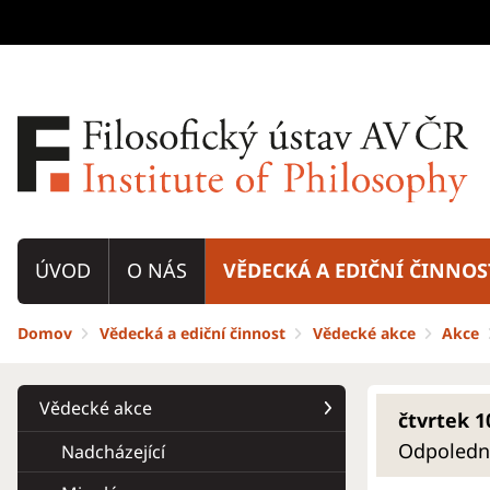
ÚVOD
O NÁS
VĚDECKÁ A EDIČNÍ ČINNOS
Domov
Vědecká a ediční činnost
Vědecké akce
Akce
Vědecké akce
čtvrtek 10
Odpoledne 
Nadcházející