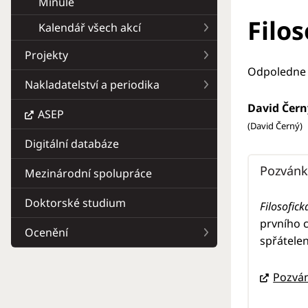
Minulé
Filo
Kalendář všech akcí
Projekty
Odpoledne 
Nakladatelství a periodika
David Čern
ASEP
(David Černý)
Digitální databáze
Pozvánk
Mezinárodní spolupráce
Doktorské studium
Filosofic
prvního c
Ocenění
spřátelen
Pozvá