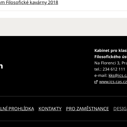
m Filosofické kavárny 2018
Kabinet pro klas
Filosofického ú
Na Florenci 3, Pr
tel.: 234 612 111
e-mail:
kks@ics.c
www.ics.cas.c
LNÍ PROHLÍDKA
KONTAKTY
PRO ZAMĚSTNANCE
DESIG