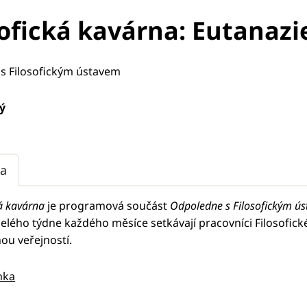
sofická kavárna: Eutanazie
s Filosofickým ústavem
ý
a
ká kavárna
je programová součást
Odpoledne s Filosofickým ú
elého týdne každého měsíce setkávají pracovníci Filosofick
ou veřejností.
nka