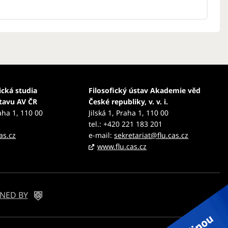
ická studia
Filosofický ústav Akademie věd
stavu AV ČR
České republiky, v. v. i.
aha 1, 110 00
Jilská 1, Praha 1, 110 00
tel.: +420 221 183 201
as.cz
e-mail:
sekretariat@flu.cas.cz
z
www.flu.cas.cz
NED BY