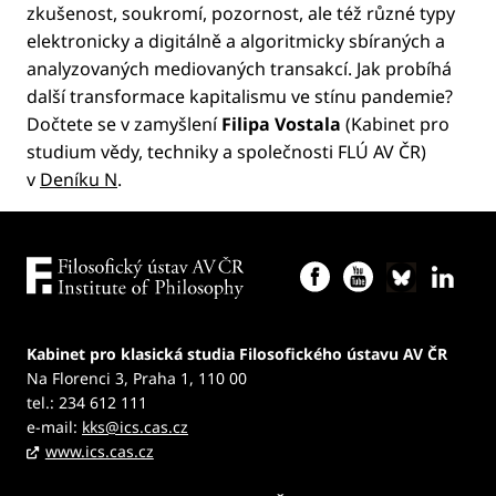
zkušenost, soukromí, pozornost, ale též různé typy
elektronicky a digitálně a algoritmicky sbíraných a
analyzovaných mediovaných transakcí. Jak probíhá
další transformace kapitalismu ve stínu pandemie?
Dočtete se v zamyšlení
Filipa Vostala
(Kabinet pro
studium vědy, techniky a společnosti FLÚ AV ČR)
v
Deníku N
.
Kabinet pro klasická studia Filosofického ústavu AV ČR
Na Florenci 3, Praha 1, 110 00
tel.: 234 612 111
e-mail:
kks@ics.cas.cz
www.ics.cas.cz